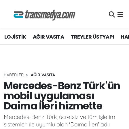
LOJİSTİK
Nöbetçi Eczaneler
LOJİSTİK
AĞIR VASITA
TREYLER ÜSTYAPI
HAF
TİCARİ ARAÇLAR
Hava Durumu
TEDARİKÇİLER
Namaz Vakitleri
DOSYA HABER
Trafik Durumu
HABERLER
AĞIR VASITA
AKARYAKIT
Süper Lig Puan Durumu ve Fikstür
Mercedes-Benz Türk'ün
mobil uygulaması
AKTÜEL
Tüm Manşetler
Daima İleri hizmette
YEŞİL LOJİSTİK
Son Dakika Haberleri
Mercedes-Benz Türk, ücretsiz ve tüm işletim
sistemleri ile uyumlu olan 'Daima İleri' adlı
EĞİTİM
Haber Arşivi