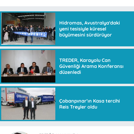
Hidromas, Avustralya'daki
yeni tesisiyle küresel
büyümesini sürdürüyor
TREDER, Karayolu Can
Güvenliği Arama Konferansı
düzenledi
Çobanpınar’ın Kasa tercihi
Reis Treyler oldu