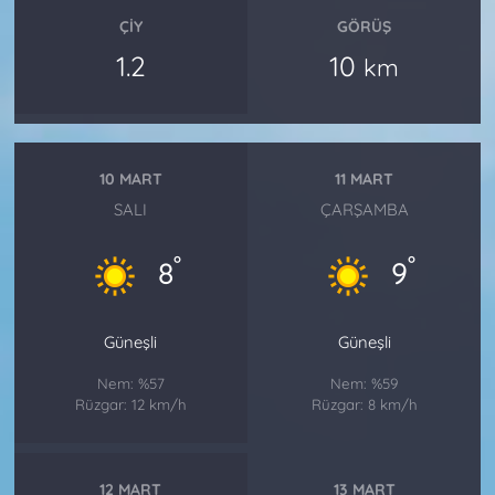
ÇIY
GÖRÜŞ
1.2
10
km
10 MART
11 MART
SALI
ÇARŞAMBA
°
°
8
9
Güneşli
Güneşli
Nem: %57
Nem: %59
Rüzgar: 12 km/h
Rüzgar: 8 km/h
12 MART
13 MART