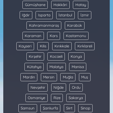
Gümüşhane
Hakkâri
Hatay
Iğdır
Isparta
İstanbul
İzmir
Kahramanmaraş
Karabük
Karaman
Kars
Kastamonu
Kayseri
Kilis
Kırıkkale
Kırklareli
Kırşehir
Kocaeli
Konya
Kütahya
Malatya
Manisa
Mardin
Mersin
Muğla
Muş
Nevşehir
Niğde
Ordu
Osmaniye
Rize
Sakarya
Samsun
Şanlıurfa
Siirt
Sinop