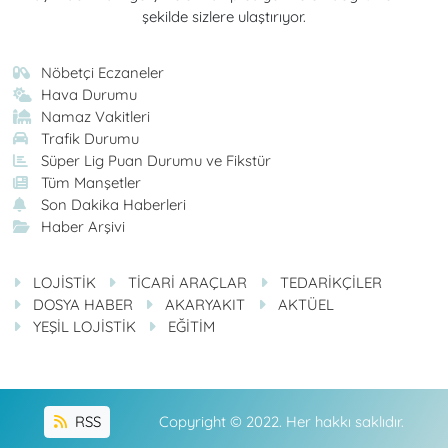
şekilde sizlere ulaştırıyor.
Nöbetçi Eczaneler
Hava Durumu
Namaz Vakitleri
Trafik Durumu
Süper Lig Puan Durumu ve Fikstür
Tüm Manşetler
Son Dakika Haberleri
Haber Arşivi
LOJİSTİK
TİCARİ ARAÇLAR
TEDARİKÇİLER
DOSYA HABER
AKARYAKIT
AKTÜEL
YEŞİL LOJİSTİK
EĞİTİM
RSS
Copyright © 2022. Her hakkı saklıdır.