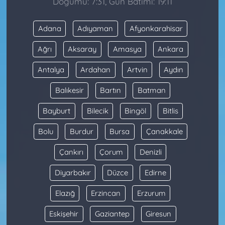
Doğumu: 7:31, Gün Batımı: 19:11
Adana
Adıyaman
Afyonkarahisar
Ağrı
Aksaray
Amasya
Ankara
Antalya
Ardahan
Artvin
Aydın
Balıkesir
Bartın
Batman
Bayburt
Bilecik
Bingöl
Bitlis
Bolu
Burdur
Bursa
Çanakkale
Çankırı
Çorum
Denizli
Diyarbakır
Düzce
Edirne
Elazığ
Erzincan
Erzurum
Eskişehir
Gaziantep
Giresun