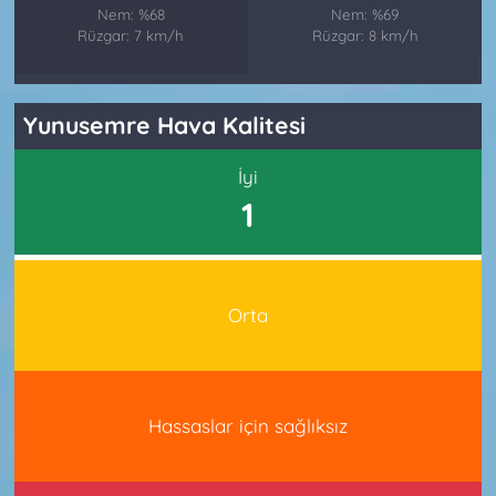
Nem: %68
Nem: %69
Rüzgar: 7 km/h
Rüzgar: 8 km/h
Yunusemre Hava Kalitesi
İyi
1
Orta
Hassaslar için sağlıksız