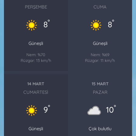
PERŞEMBE
CUMA
°
°
8
8
Güneşli
Güneşli
Nem: %70
Nem: %69
Rüzgar: 13 km/h
Rüzgar: 11 km/h
14 MART
15 MART
CUMARTESI
PAZAR
°
°
9
10
Güneşli
Çok bulutlu