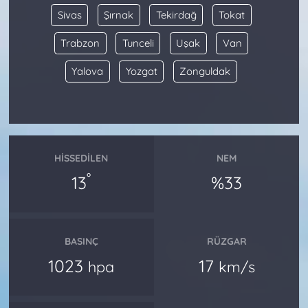
Sivas
Şırnak
Tekirdağ
Tokat
Trabzon
Tunceli
Uşak
Van
Yalova
Yozgat
Zonguldak
HISSEDILEN
NEM
°
13
%33
BASINÇ
RÜZGAR
1023
17
hpa
km/s