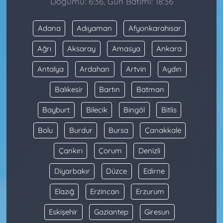
Doğumu: 6:36, Gün Batımı: 18:36
Adana
Adıyaman
Afyonkarahisar
Ağrı
Aksaray
Amasya
Ankara
Antalya
Ardahan
Artvin
Aydın
Balıkesir
Bartın
Batman
Bayburt
Bilecik
Bingöl
Bitlis
Bolu
Burdur
Bursa
Çanakkale
Çankırı
Çorum
Denizli
Diyarbakır
Düzce
Edirne
Elazığ
Erzincan
Erzurum
Eskişehir
Gaziantep
Giresun