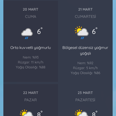
20 MART
21 MART
CUMA
CUMARTESI
°
°
6
6
Orta kuvvetli yağmurlu
Bölgesel düzensiz yağmur
yağışlı
Nem: %93
Rüzgar: 11 km/h
Nem: %92
Yağış Olasılığı: %88
Rüzgar: 5 km/h
Yağış Olasılığı: %86
22 MART
23 MART
PAZAR
PAZARTESI
°
°
8
8