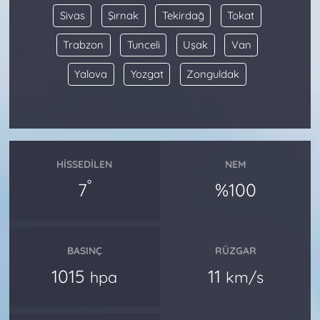
Sivas
Şırnak
Tekirdağ
Tokat
Trabzon
Tunceli
Uşak
Van
Yalova
Yozgat
Zonguldak
HISSEDILEN
NEM
°
7
%100
BASINÇ
RÜZGAR
1015
11
hpa
km/s