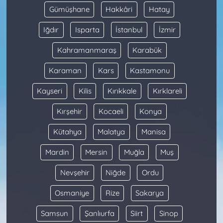
Gümüşhane
Hakkâri
Hatay
Iğdır
Isparta
İstanbul
İzmir
Kahramanmaraş
Karabük
Karaman
Kars
Kastamonu
Kayseri
Kilis
Kırıkkale
Kırklareli
Kırşehir
Kocaeli
Konya
Kütahya
Malatya
Manisa
Mardin
Mersin
Muğla
Muş
Nevşehir
Niğde
Ordu
Osmaniye
Rize
Sakarya
Samsun
Şanlıurfa
Siirt
Sinop