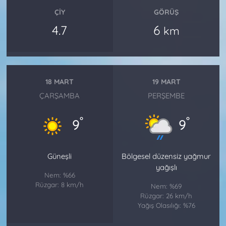
ÇIY
GÖRÜŞ
4.7
6
km
18 MART
19 MART
ÇARŞAMBA
PERŞEMBE
°
°
9
9
Güneşli
Bölgesel düzensiz yağmur
yağışlı
Nem: %66
Rüzgar: 8 km/h
Nem: %69
Rüzgar: 26 km/h
Yağış Olasılığı: %76