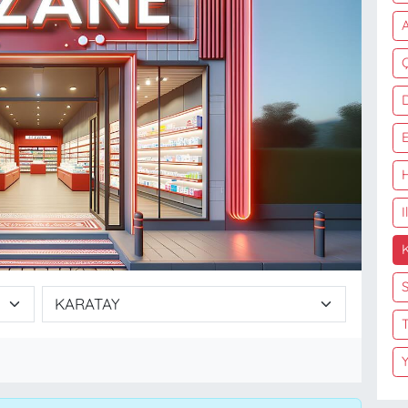
A
Ç
I