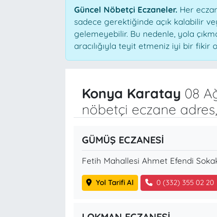
Güncel Nöbetçi Eczaneler.
Her eczane
sadece gerektiğinde açık kalabilir 
gelemeyebilir. Bu nedenle, yola çık
aracılığıyla teyit etmeniz iyi bir fikir o
Konya Karatay
08 Ağ
nöbetçi eczane adres,
GÜMÜŞ ECZANESİ
Fetih Mahallesi Ahmet Efendi Soka
Yol Tarifi Al
0 (332) 355 02 20
LOKMAN ECZANESİ