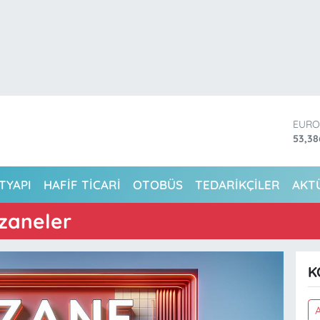
EUR
53,3
STER
61,60
G.AL
TYAPI
HAFİF TİCARİ
OTOBÜS
TEDARİKÇİLER
AKT
6862
BİST
zaneler
14.59
BITC
79.59
DOL
K
45,4
A