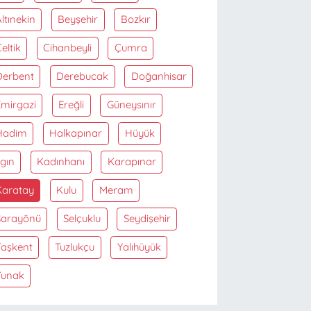
ltınekin
Beyşehir
Bozkır
eltik
Cihanbeyli
Çumra
Derbent
Derebucak
Doğanhisar
Emirgazi
Ereğli
Güneysınır
Hadim
Halkapınar
Hüyük
lgın
Kadınhanı
Karapınar
Karatay
Kulu
Meram
Sarayönü
Selçuklu
Seydişehir
Taşkent
Tuzlukçu
Yalıhüyük
Yunak