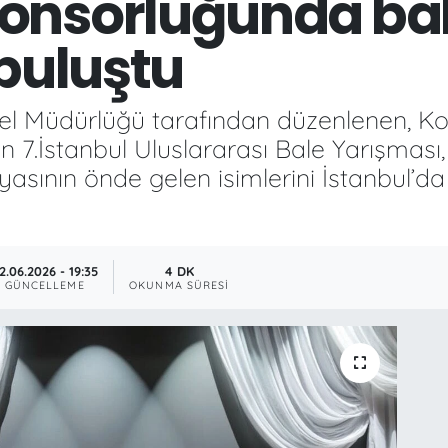
onsorluğunda bal
 buluştu
el Müdürlüğü tarafından düzenlenen, K
7.İstanbul Uluslararası Bale Yarışması
asının önde gelen isimlerini İstanbul’da 
2.06.2026 - 19:35
4 DK
GÜNCELLEME
OKUNMA SÜRESI