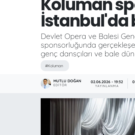
Koluman sp
İstanbul'da
Devlet Opera ve Balesi Gen
sponsorluğunda gerçekleşen 
genç dansçıları ve bale düny
#Koluman
MUTLU DOĞAN
02.06.2026 - 19:32
0
EDITÖR
YAYINLANMA