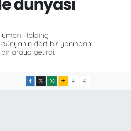
e dünyası
oluman Holding
, dünyanın dört bir yanından
bir araya getirdi.
-
+
A
A