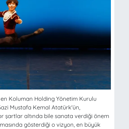
nen Koluman Holding Yönetim Kurulu
Gazi Mustafa Kemal Atatürk'ün,
or şartlar altında bile sanata verdiği önem
ılmasında gösterdiği o vizyon, en büyük