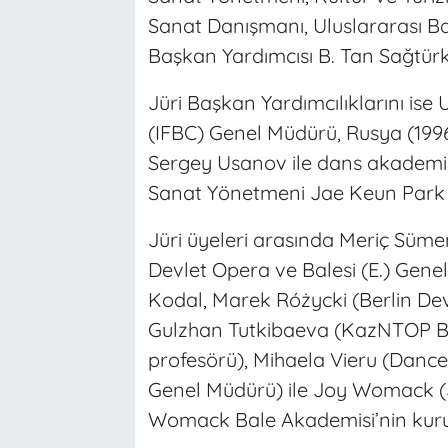
Sanat Danışmanı, Uluslararası B
Başkan Yardımcısı B. Tan Sağtürk
Jüri Başkan Yardımcılıklarını ise
(IFBC) Genel Müdürü, Rusya (1996
Sergey Usanov ile dans akademis
Sanat Yönetmeni Jae Keun Park 
Jüri üyeleri arasında Meriç Süme
Devlet Opera ve Balesi (E.) Gene
Kodal, Marek Różycki (Berlin Dev
Gulzhan Tutkibaeva (KazNTOP B
profesörü), Mihaela Vieru (Dan
Genel Müdürü) ile Joy Womack 
Womack Bale Akademisi’nin kuruc