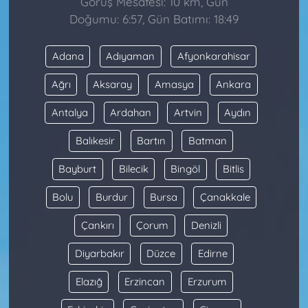
Görüş Mesafesi: 10 km, Gün
Doğumu: 6:57, Gün Batımı: 18:49
Adana
Adıyaman
Afyonkarahisar
Ağrı
Aksaray
Amasya
Ankara
Antalya
Ardahan
Artvin
Aydın
Balıkesir
Bartın
Batman
Bayburt
Bilecik
Bingöl
Bitlis
Bolu
Burdur
Bursa
Çanakkale
Çankırı
Çorum
Denizli
Diyarbakır
Düzce
Edirne
Elazığ
Erzincan
Erzurum