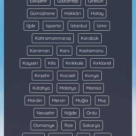
Eskişehir
Gaziantep
Giresun
Gümüşhane
Hakkâri
Hatay
Iğdır
Isparta
İstanbul
İzmir
Kahramanmaraş
Karabük
Karaman
Kars
Kastamonu
Kayseri
Kilis
Kırıkkale
Kırklareli
Kırşehir
Kocaeli
Konya
Kütahya
Malatya
Manisa
Mardin
Mersin
Muğla
Muş
Nevşehir
Niğde
Ordu
Osmaniye
Rize
Sakarya