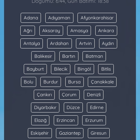
Doğumu: 6:44, Gün Batımı: 18:38
Adana
Adıyaman
Afyonkarahisar
Ağrı
Aksaray
Amasya
Ankara
Antalya
Ardahan
Artvin
Aydın
Balıkesir
Bartın
Batman
Bayburt
Bilecik
Bingöl
Bitlis
Bolu
Burdur
Bursa
Çanakkale
Çankırı
Çorum
Denizli
Diyarbakır
Düzce
Edirne
Elazığ
Erzincan
Erzurum
Eskişehir
Gaziantep
Giresun