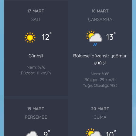
17 MART
18 MART
SALI
ÇARŞAMBA
°
°
12
13
Güneşli
Bölgesel düzensiz yağmur
yağışlı
Nem: %76
Rüzgar: 11 km/h
Nem: %68
Rüzgar: 29 km/h
Yağış Olasılığı: %83
19 MART
20 MART
PERŞEMBE
CUMA
°
°
9
10