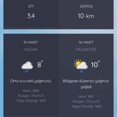
ÇIY
GÖRÜŞ
3.4
10
km
15 MART
16 MART
PAZAR
PAZARTESI
°
°
8
10
Orta kuvvetli yağmurlu
Bölgesel düzensiz yağmur
yağışlı
Nem: %94
Rüzgar: 19 km/h
Nem: %87
Yağış Olasılığı: %90
Rüzgar: 23 km/h
Yağış Olasılığı: %89