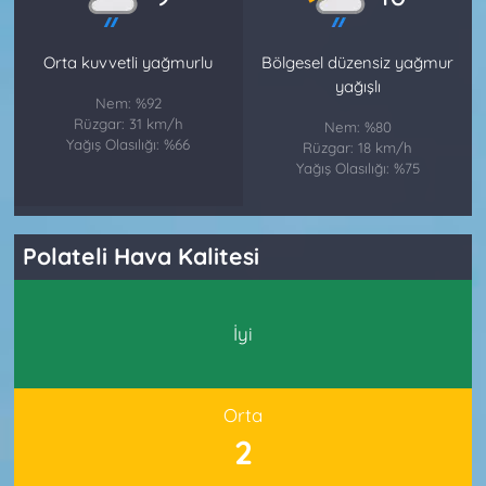
Orta kuvvetli yağmurlu
Bölgesel düzensiz yağmur
yağışlı
Nem: %92
Rüzgar: 31 km/h
Nem: %80
Yağış Olasılığı: %66
Rüzgar: 18 km/h
Yağış Olasılığı: %75
Polateli Hava Kalitesi
İyi
Orta
2