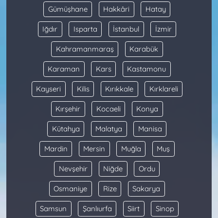
Gümüşhane
Hakkâri
Hatay
Iğdır
Isparta
İstanbul
İzmir
Kahramanmaraş
Karabük
Karaman
Kars
Kastamonu
Kayseri
Kilis
Kırıkkale
Kırklareli
Kırşehir
Kocaeli
Konya
Kütahya
Malatya
Manisa
Mardin
Mersin
Muğla
Muş
Nevşehir
Niğde
Ordu
Osmaniye
Rize
Sakarya
Samsun
Şanlıurfa
Siirt
Sinop