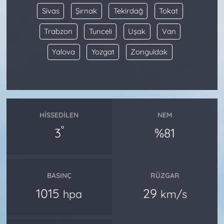
Sivas
Şırnak
Tekirdağ
Tokat
Trabzon
Tunceli
Uşak
Van
Yalova
Yozgat
Zonguldak
HISSEDILEN
NEM
°
3
%81
BASINÇ
RÜZGAR
1015
29
hpa
km/s