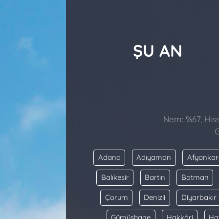
ŞU AN
Nem: %67, Hisse
G
Adana
Adıyaman
Afyonkar
Balıkesir
Bartın
Batman
Çorum
Denizli
Diyarbakır
Gümüşhane
Hakkâri
Ha