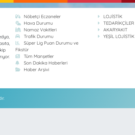
Nöbetçi Eczaneler
LOJİSTİK
Hava Durumu
TEDARİKÇİLER
Namaz Vakitleri
AKARYAKIT
Trafik Durumu
YEŞİL LOJİSTİK
edya,
Süper Lig Puan Durumu ve
asıta,
Fikstür
kip
Tüm Manşetler
rıyor.
Son Dakika Haberleri
Haber Arşivi
ır.