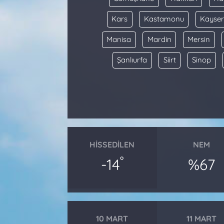
Kars
Kastamonu
Kayser
Manisa
Mardin
Mersin
Şanlıurfa
Siirt
Sinop
HISSEDILEN
NEM
°
-14
%67
10 MART
11 MART