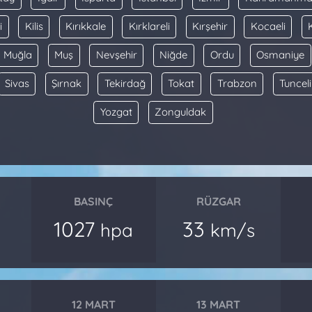
i
Kilis
Kırıkkale
Kırklareli
Kırşehir
Kocaeli
Muğla
Muş
Nevşehir
Niğde
Ordu
Osmaniye
Sivas
Şırnak
Tekirdağ
Tokat
Trabzon
Tunceli
Yozgat
Zonguldak
BASINÇ
RÜZGAR
1027
33
hpa
km/s
12 MART
13 MART