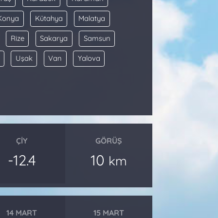
Konya
Kütahya
Malatya
Rize
Sakarya
Samsun
Uşak
Van
Yalova
ÇIY
GÖRÜŞ
-12.4
10
km
14 MART
15 MART