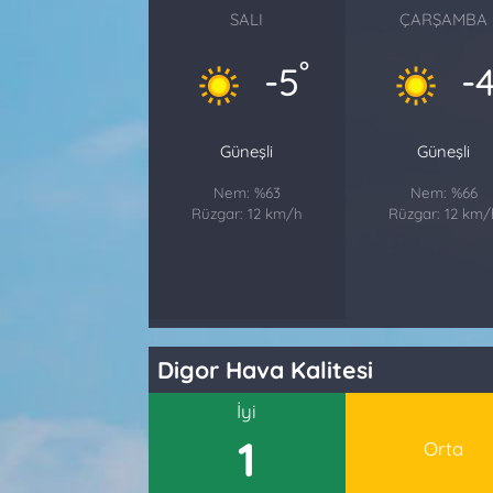
SALI
ÇARŞAMBA
°
-5
-
Güneşli
Güneşli
Nem: %63
Nem: %66
Rüzgar: 12 km/h
Rüzgar: 12 km/
Digor Hava Kalitesi
İyi
1
Orta