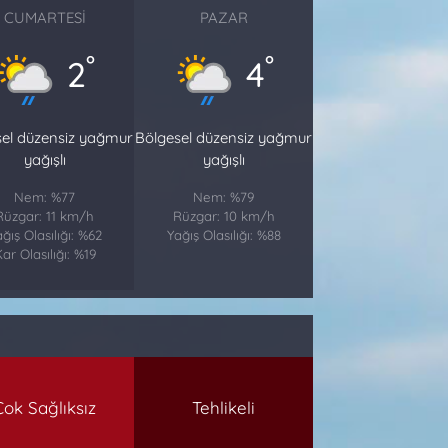
CUMARTESI
PAZAR
°
°
2
4
sel düzensiz yağmur
Bölgesel düzensiz yağmur
yağışlı
yağışlı
Nem: %77
Nem: %79
Rüzgar: 11 km/h
Rüzgar: 10 km/h
ğış Olasılığı: %62
Yağış Olasılığı: %88
ar Olasılığı: %19
Çok Sağlıksız
Tehlikeli