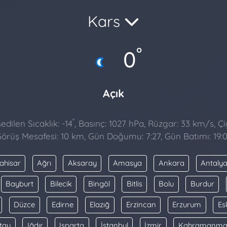
Kars
°
0
Açık
°
dilen Sıcaklık: -14
, Basınç: 1027 hPa, Rüzgar: 33 km/s, Çiy
örüş Mesafesi: 10 km, Gün Doğumu: 7:27, Gün Batımı: 19:
ahisar
Ağrı
Aksaray
Amasya
Ankara
Antaly
Bayburt
Bilecik
Bingöl
Bitlis
Bolu
Burdur
Düzce
Edirne
Elazığ
Erzincan
Erzurum
Es
tay
Iğdır
Isparta
İstanbul
İzmir
Kahramanma