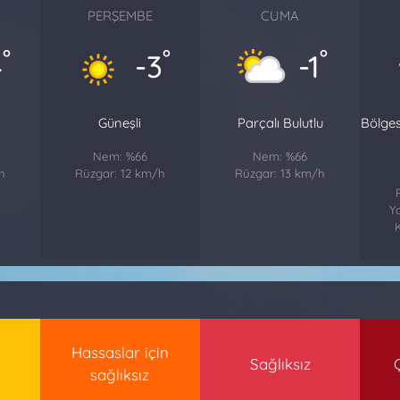
PERŞEMBE
CUMA
°
°
°
4
-3
-1
Güneşli
Parçalı Bulutlu
Bölge
Nem: %66
Nem: %66
h
Rüzgar: 12 km/h
Rüzgar: 13 km/h
Ya
K
Hassaslar için
Sağlıksız
sağlıksız