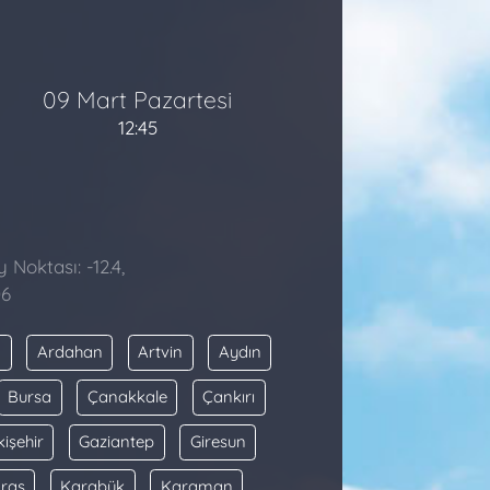
09 Mart Pazartesi
12:45
 Noktası: -12.4,
06
a
Ardahan
Artvin
Aydın
Bursa
Çanakkale
Çankırı
kişehir
Gaziantep
Giresun
raş
Karabük
Karaman