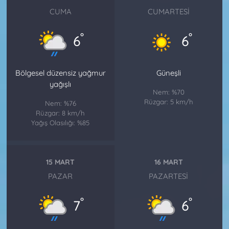
CUMA
CUMARTESI
°
°
6
6
Bölgesel düzensiz yağmur
Güneşli
yağışlı
Nem: %70
Rüzgar: 5 km/h
Nem: %76
Rüzgar: 8 km/h
Yağış Olasılığı: %85
15 MART
16 MART
PAZAR
PAZARTESI
°
°
7
6