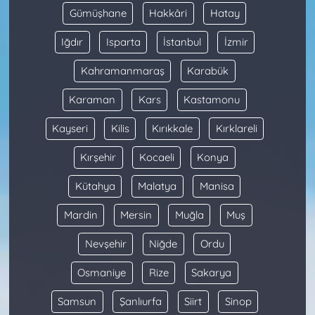
Gümüşhane
Hakkâri
Hatay
Iğdır
Isparta
İstanbul
İzmir
Kahramanmaraş
Karabük
Karaman
Kars
Kastamonu
Kayseri
Kilis
Kırıkkale
Kırklareli
Kırşehir
Kocaeli
Konya
Kütahya
Malatya
Manisa
Mardin
Mersin
Muğla
Muş
Nevşehir
Niğde
Ordu
Osmaniye
Rize
Sakarya
Samsun
Şanlıurfa
Siirt
Sinop