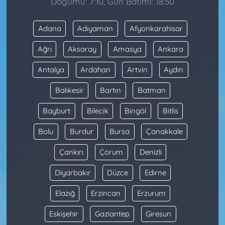
Doğumu: 7:10, Gün Batımı: 18:50
Adana
Adıyaman
Afyonkarahisar
Ağrı
Aksaray
Amasya
Ankara
Antalya
Ardahan
Artvin
Aydın
Balıkesir
Bartın
Batman
Bayburt
Bilecik
Bingöl
Bitlis
Bolu
Burdur
Bursa
Çanakkale
Çankırı
Çorum
Denizli
Diyarbakır
Düzce
Edirne
Elazığ
Erzincan
Erzurum
Eskişehir
Gaziantep
Giresun