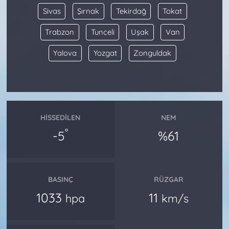
Sivas
Şırnak
Tekirdağ
Tokat
Trabzon
Tunceli
Uşak
Van
Yalova
Yozgat
Zonguldak
HISSEDILEN
NEM
°
-5
%61
BASINÇ
RÜZGAR
1033
11
hpa
km/s