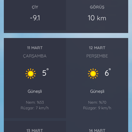
ÇIY
GÖRÜŞ
-9.1
10
km
11 MART
12 MART
ÇARŞAMBA
PERŞEMBE
°
°
5
6
Güneşli
Güneşli
Nem: %53
Nem: %70
Rüzgar: 7 km/h
Rüzgar: 9 km/h
13 MART
14 MART