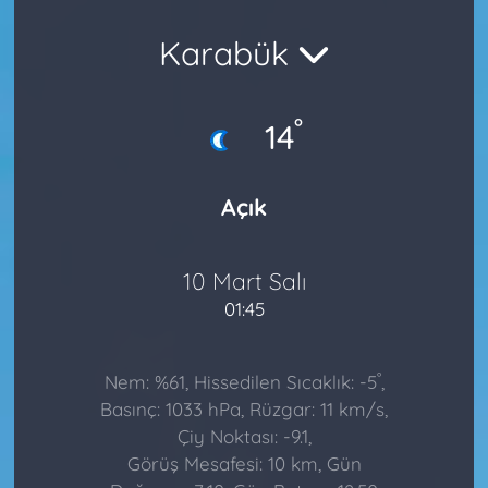
Karabük
°
14
Açık
10 Mart Salı
01:45
°
Nem: %61, Hissedilen Sıcaklık: -5
,
Basınç: 1033 hPa, Rüzgar: 11 km/s,
Çiy Noktası: -9.1,
Görüş Mesafesi: 10 km, Gün