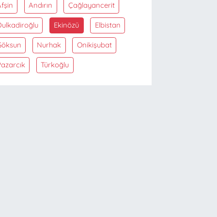
fşin
Andırın
Çağlayancerit
Dulkadiroğlu
Ekinözü
Elbistan
Göksun
Nurhak
Onikişubat
Pazarcık
Türkoğlu