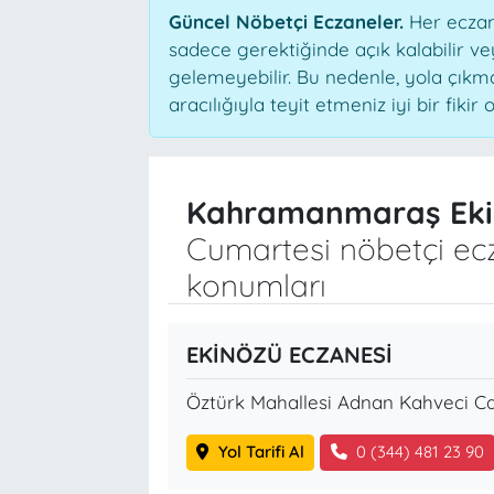
Güncel Nöbetçi Eczaneler.
Her eczane
sadece gerektiğinde açık kalabilir 
gelemeyebilir. Bu nedenle, yola çık
aracılığıyla teyit etmeniz iyi bir fikir o
Kahramanmaraş Eki
Cumartesi nöbetçi ecz
konumları
EKİNÖZÜ ECZANESİ
Öztürk Mahallesi Adnan Kahveci Ca
Yol Tarifi Al
0 (344) 481 23 90