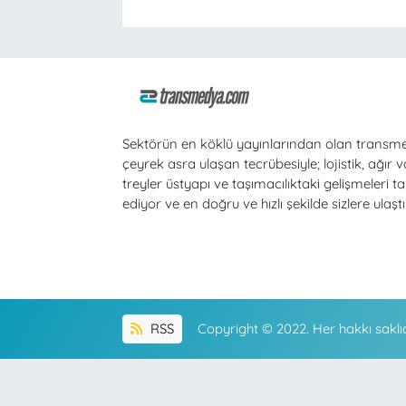
Sektörün en köklü yayınlarından olan transm
çeyrek asra ulaşan tecrübesiyle; lojistik, ağır v
treyler üstyapı ve taşımacılıktaki gelişmeleri ta
ediyor ve en doğru ve hızlı şekilde sizlere ulaştı
RSS
Copyright © 2022. Her hakkı saklıd