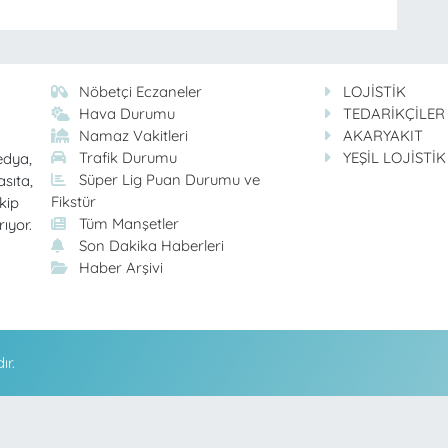
Nöbetçi Eczaneler
LOJİSTİK
Hava Durumu
TEDARİKÇİLER
Namaz Vakitleri
AKARYAKIT
Trafik Durumu
YEŞİL LOJİSTİK
edya,
Süper Lig Puan Durumu ve
asıta,
Fikstür
kip
Tüm Manşetler
rıyor.
Son Dakika Haberleri
Haber Arşivi
ır.