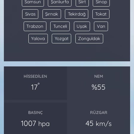
Samsun
Şanlıurfa
Siirt
Sinop
Sivas
Şırnak
Tekirdağ
Tokat
Trabzon
Tunceli
Uşak
Van
Yalova
Yozgat
Zonguldak
HISSEDILEN
NEM
°
17
%55
BASINÇ
RÜZGAR
1007
45
hpa
km/s