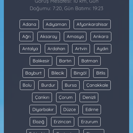
Görüş Mesafesi: 10 km, Gün
Doğumu: 7:20, Gün Batımı: 19:23
Adana
Adıyaman
Afyonkarahisar
Ağrı
Aksaray
Amasya
Ankara
Antalya
Ardahan
Artvin
Aydın
Balıkesir
Bartın
Batman
Bayburt
Bilecik
Bingöl
Bitlis
Bolu
Burdur
Bursa
Çanakkale
Çankırı
Çorum
Denizli
Diyarbakır
Düzce
Edirne
Elazığ
Erzincan
Erzurum