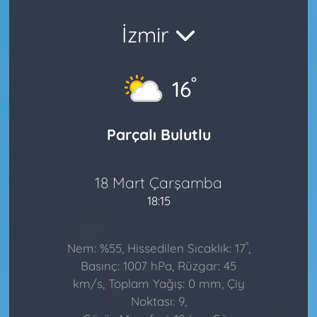
İzmir
°
16
Parçalı Bulutlu
18 Mart Çarşamba
18:15
°
Nem: %55, Hissedilen Sıcaklık: 17
,
Basınç: 1007 hPa, Rüzgar: 45
km/s, Toplam Yağış: 0 mm, Çiy
Noktası: 9,