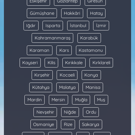
Eskişehir
Gaziantep
Giresun
Gümüşhane
Hakkâri
Hatay
Iğdır
Isparta
İstanbul
İzmir
Kahramanmaraş
Karabük
Karaman
Kars
Kastamonu
Kayseri
Kilis
Kırıkkale
Kırklareli
Kırşehir
Kocaeli
Konya
Kütahya
Malatya
Manisa
Mardin
Mersin
Muğla
Muş
Nevşehir
Niğde
Ordu
Osmaniye
Rize
Sakarya