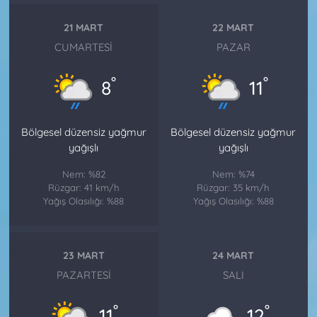
21 MART
22 MART
CUMARTESI
PAZAR
°
°
8
11
Bölgesel düzensiz yağmur
Bölgesel düzensiz yağmur
yağışlı
yağışlı
Nem: %82
Nem: %74
Rüzgar: 41 km/h
Rüzgar: 35 km/h
Yağış Olasılığı: %88
Yağış Olasılığı: %88
23 MART
24 MART
PAZARTESI
SALI
°
°
11
12