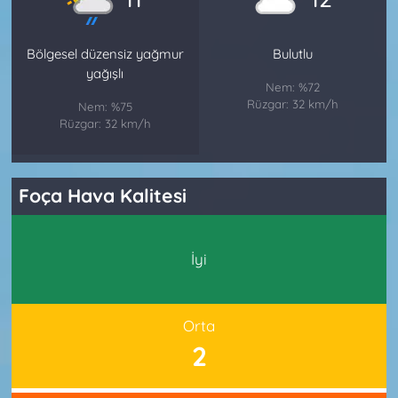
Bölgesel düzensiz yağmur
Bulutlu
yağışlı
Nem: %72
Rüzgar: 32 km/h
Nem: %75
Rüzgar: 32 km/h
Foça Hava Kalitesi
İyi
Orta
2