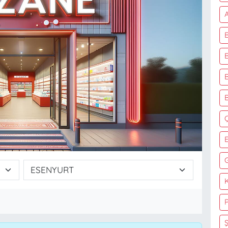
A
K
Ş