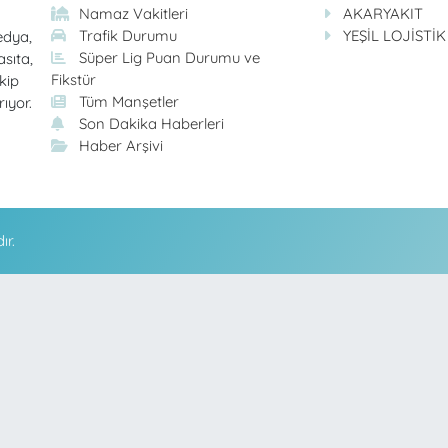
Namaz Vakitleri
AKARYAKIT
Trafik Durumu
YEŞİL LOJİSTİK
edya,
Süper Lig Puan Durumu ve
asıta,
Fikstür
kip
Tüm Manşetler
rıyor.
Son Dakika Haberleri
Haber Arşivi
ır.