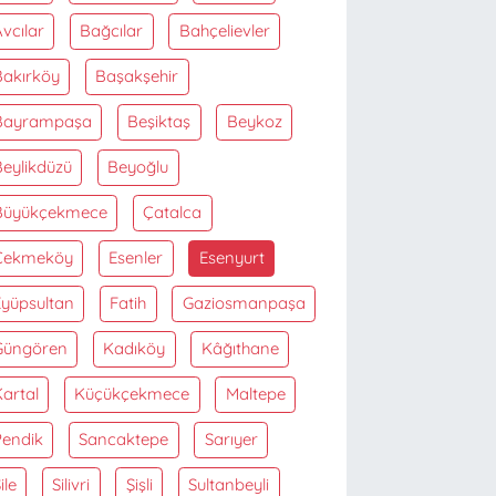
vcılar
Bağcılar
Bahçelievler
Bakırköy
Başakşehir
Bayrampaşa
Beşiktaş
Beykoz
Beylikdüzü
Beyoğlu
Büyükçekmece
Çatalca
Çekmeköy
Esenler
Esenyurt
Eyüpsultan
Fatih
Gaziosmanpaşa
Güngören
Kadıköy
Kâğıthane
artal
Küçükçekmece
Maltepe
Pendik
Sancaktepe
Sarıyer
ile
Silivri
Şişli
Sultanbeyli