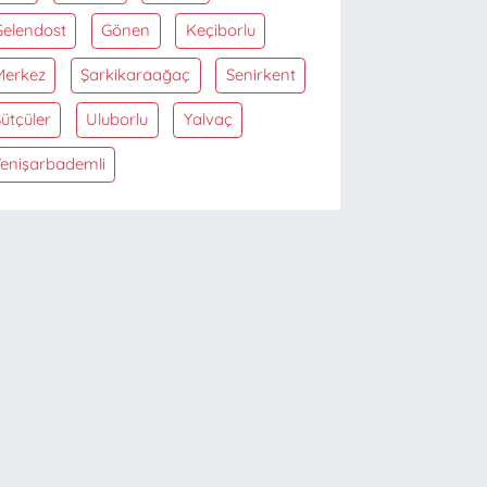
Gelendost
Gönen
Keçiborlu
Merkez
Şarkikaraağaç
Senirkent
ütçüler
Uluborlu
Yalvaç
Yenişarbademli