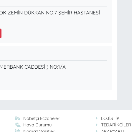
LOK ZEMİN DÜKKAN NO:7 ŞEHİR HASTANESİ
SÜMERBANK CADDESİ ) NO:1/A
Nöbetçi Eczaneler
LOJİSTİK
Hava Durumu
TEDARİKÇİLER
Namaz Vakitleri
AKARYAKIT