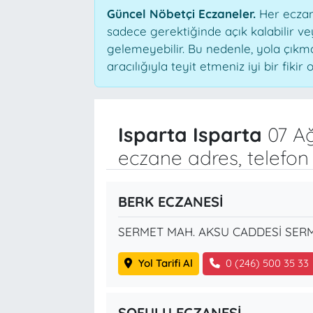
Güncel Nöbetçi Eczaneler.
Her eczane
sadece gerektiğinde açık kalabilir 
gelemeyebilir. Bu nedenle, yola çık
aracılığıyla teyit etmeniz iyi bir fikir o
Isparta Isparta
07 Ağ
eczane adres, telefon
BERK ECZANESİ
SERMET MAH. AKSU CADDESİ SERM
Yol Tarifi Al
0 (246) 500 35 33
SOFULU ECZANESİ