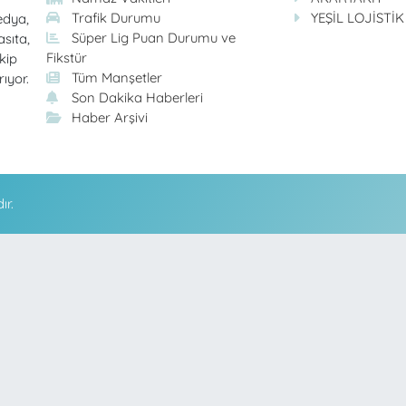
Trafik Durumu
YEŞİL LOJİSTİK
edya,
Süper Lig Puan Durumu ve
asıta,
Fikstür
kip
Tüm Manşetler
rıyor.
Son Dakika Haberleri
Haber Arşivi
ır.