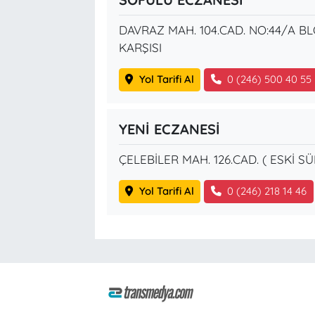
DAVRAZ MAH. 104.CAD. NO:44/A B
KARŞISI
Yol Tarifi Al
0 (246) 500 40 55
YENİ ECZANESİ
ÇELEBİLER MAH. 126.CAD. ( ESKİ 
Yol Tarifi Al
0 (246) 218 14 46