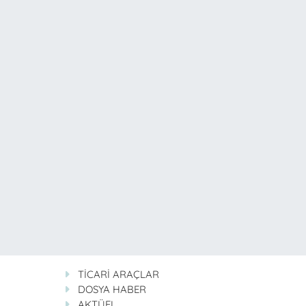
TİCARİ ARAÇLAR
DOSYA HABER
AKTÜEL