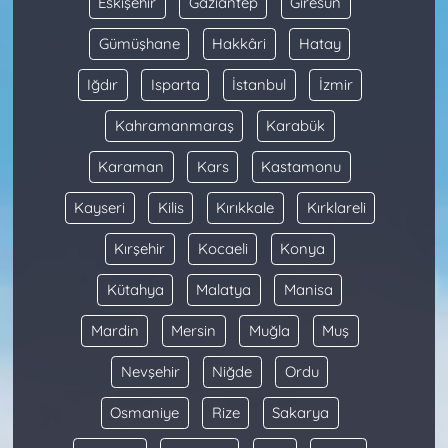
Eskişehir
Gaziantep
Giresun
Gümüşhane
Hakkâri
Hatay
Iğdır
Isparta
İstanbul
İzmir
Kahramanmaraş
Karabük
Karaman
Kars
Kastamonu
Kayseri
Kilis
Kırıkkale
Kırklareli
Kırşehir
Kocaeli
Konya
Kütahya
Malatya
Manisa
Mardin
Mersin
Muğla
Muş
Nevşehir
Niğde
Ordu
Osmaniye
Rize
Sakarya