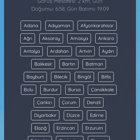
Görüş Mesafesi: 2 km, Gün
Doğumu: 6:58, Gün Batımı: 19:09
Adana
Adıyaman
Afyonkarahisar
Ağrı
Aksaray
Amasya
Ankara
Antalya
Ardahan
Artvin
Aydın
Balıkesir
Bartın
Batman
Bayburt
Bilecik
Bingöl
Bitlis
Bolu
Burdur
Bursa
Çanakkale
Çankırı
Çorum
Denizli
Diyarbakır
Düzce
Edirne
Elazığ
Erzincan
Erzurum