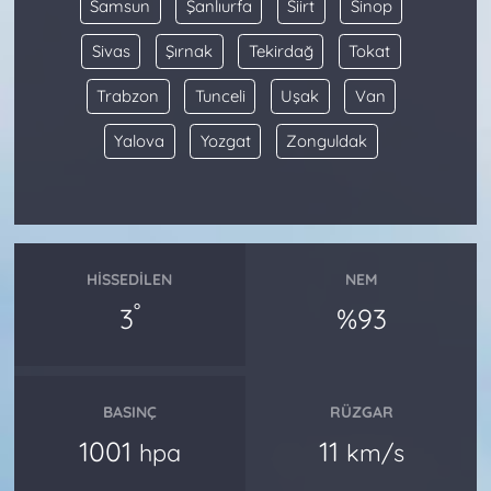
Samsun
Şanlıurfa
Siirt
Sinop
Sivas
Şırnak
Tekirdağ
Tokat
Trabzon
Tunceli
Uşak
Van
Yalova
Yozgat
Zonguldak
HISSEDILEN
NEM
°
3
%93
BASINÇ
RÜZGAR
1001
11
hpa
km/s