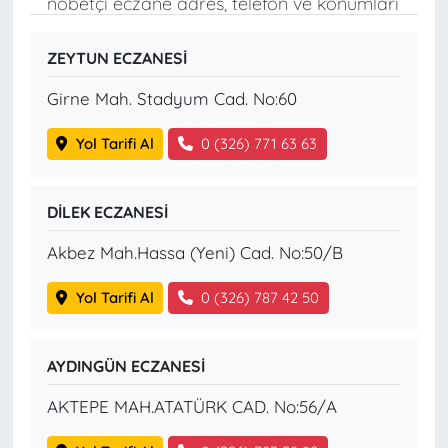
nöbetçi eczane adres, telefon ve konumları
ZEYTUN ECZANESİ
Girne Mah. Stadyum Cad. No:60
Yol Tarifi Al
0 (326) 771 63 63
DİLEK ECZANESİ
Akbez Mah.Hassa (Yeni) Cad. No:50/B
Yol Tarifi Al
0 (326) 787 42 50
AYDINGÜN ECZANESİ
AKTEPE MAH.ATATÜRK CAD. No:56/A