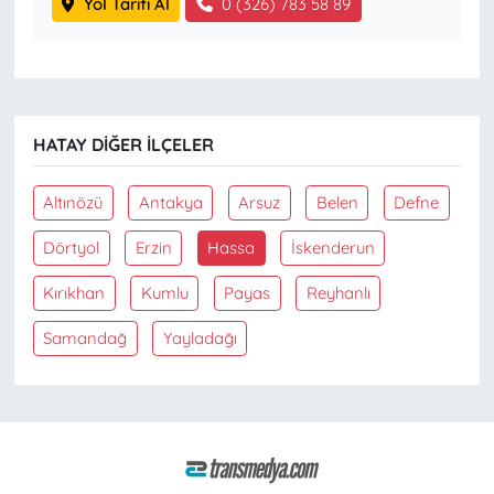
Yol Tarifi Al
0 (326) 783 58 89
HATAY DIĞER İLÇELER
Altınözü
Antakya
Arsuz
Belen
Defne
Dörtyol
Erzin
Hassa
İskenderun
Kırıkhan
Kumlu
Payas
Reyhanlı
Samandağ
Yayladağı