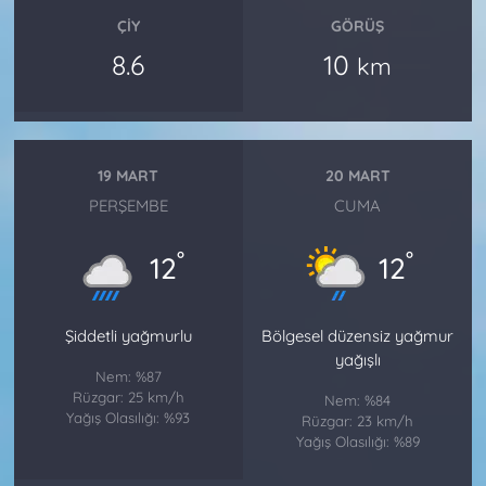
ÇIY
GÖRÜŞ
8.6
10
km
19 MART
20 MART
PERŞEMBE
CUMA
°
°
12
12
Şiddetli yağmurlu
Bölgesel düzensiz yağmur
yağışlı
Nem: %87
Rüzgar: 25 km/h
Nem: %84
Yağış Olasılığı: %93
Rüzgar: 23 km/h
Yağış Olasılığı: %89