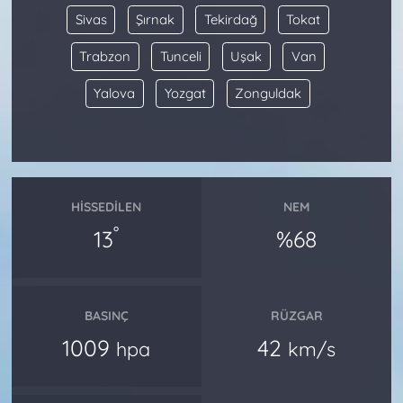
Sivas
Şırnak
Tekirdağ
Tokat
Trabzon
Tunceli
Uşak
Van
Yalova
Yozgat
Zonguldak
HISSEDILEN
NEM
°
13
%68
BASINÇ
RÜZGAR
1009
42
hpa
km/s