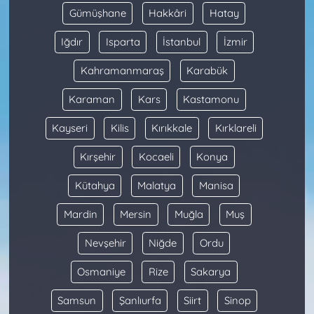
Gümüşhane
Hakkâri
Hatay
Iğdır
Isparta
İstanbul
İzmir
Kahramanmaraş
Karabük
Karaman
Kars
Kastamonu
Kayseri
Kilis
Kırıkkale
Kırklareli
Kırşehir
Kocaeli
Konya
Kütahya
Malatya
Manisa
Mardin
Mersin
Muğla
Muş
Nevşehir
Niğde
Ordu
Osmaniye
Rize
Sakarya
Samsun
Şanlıurfa
Siirt
Sinop