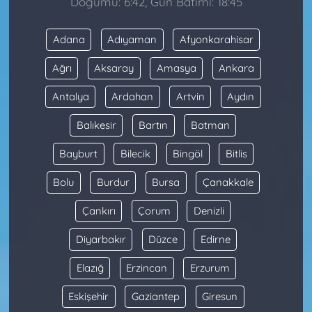
Doğumu: 6:42, Gün Batımı: 18:45
Adana
Adıyaman
Afyonkarahisar
Ağrı
Aksaray
Amasya
Ankara
Antalya
Ardahan
Artvin
Aydın
Balıkesir
Bartın
Batman
Bayburt
Bilecik
Bingöl
Bitlis
Bolu
Burdur
Bursa
Çanakkale
Çankırı
Çorum
Denizli
Diyarbakır
Düzce
Edirne
Elazığ
Erzincan
Erzurum
Eskişehir
Gaziantep
Giresun