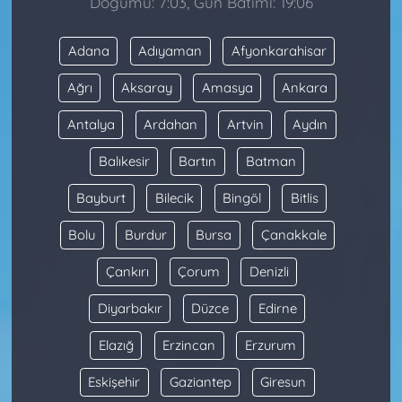
Doğumu: 7:03, Gün Batımı: 19:06
Adana
Adıyaman
Afyonkarahisar
Ağrı
Aksaray
Amasya
Ankara
Antalya
Ardahan
Artvin
Aydın
Balıkesir
Bartın
Batman
Bayburt
Bilecik
Bingöl
Bitlis
Bolu
Burdur
Bursa
Çanakkale
Çankırı
Çorum
Denizli
Diyarbakır
Düzce
Edirne
Elazığ
Erzincan
Erzurum
Eskişehir
Gaziantep
Giresun