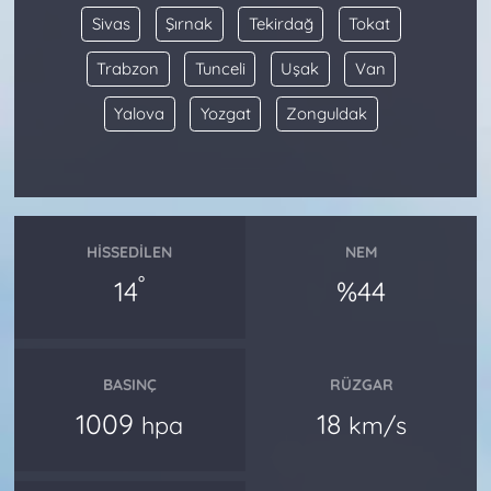
Sivas
Şırnak
Tekirdağ
Tokat
Trabzon
Tunceli
Uşak
Van
Yalova
Yozgat
Zonguldak
HISSEDILEN
NEM
°
14
%44
BASINÇ
RÜZGAR
1009
18
hpa
km/s