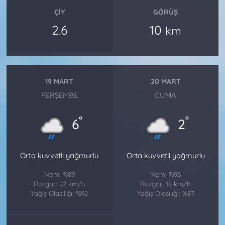
ÇIY
GÖRÜŞ
2.6
10
km
19 MART
20 MART
PERŞEMBE
CUMA
°
°
6
2
Orta kuvvetli yağmurlu
Orta kuvvetli yağmurlu
Nem: %89
Nem: %96
Rüzgar: 22 km/h
Rüzgar: 18 km/h
Yağış Olasılığı: %92
Yağış Olasılığı: %87