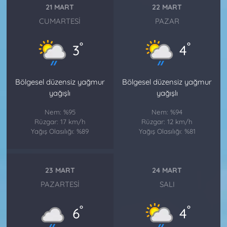
21 MART
22 MART
CUMARTESI
PAZAR
°
°
3
4
Bölgesel düzensiz yağmur
Bölgesel düzensiz yağmur
yağışlı
yağışlı
Nem: %95
Nem: %94
Rüzgar: 17 km/h
Rüzgar: 12 km/h
Yağış Olasılığı: %89
Yağış Olasılığı: %81
23 MART
24 MART
PAZARTESI
SALI
°
°
6
4