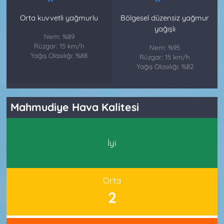
Orta kuvvetli yağmurlu
Bölgesel düzensiz yağmur
yağışlı
Nem: %89
Rüzgar: 15 km/h
Nem: %95
Yağış Olasılığı: %88
Rüzgar: 15 km/h
Yağış Olasılığı: %82
Mahmudiye Hava Kalitesi
İyi
Orta
2