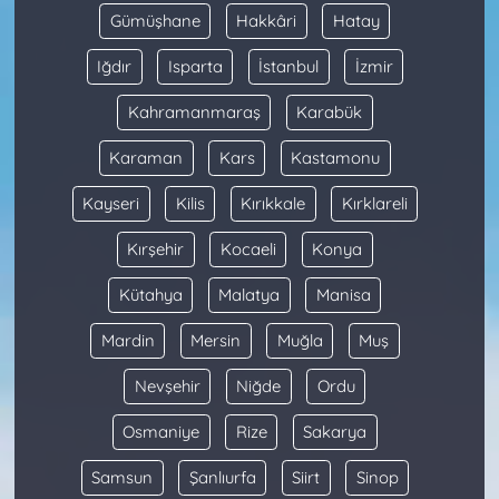
Gümüşhane
Hakkâri
Hatay
Iğdır
Isparta
İstanbul
İzmir
Kahramanmaraş
Karabük
Karaman
Kars
Kastamonu
Kayseri
Kilis
Kırıkkale
Kırklareli
Kırşehir
Kocaeli
Konya
Kütahya
Malatya
Manisa
Mardin
Mersin
Muğla
Muş
Nevşehir
Niğde
Ordu
Osmaniye
Rize
Sakarya
Samsun
Şanlıurfa
Siirt
Sinop