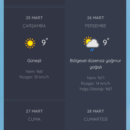
25 MART
26 MART
ÇARŞAMBA
PERŞEMBE
°
°
9
9
Güneşli
Bölgesel düzensiz yağmur
yağışlı
Nem: %61
Rüzgar: 10 km/h
Nem: %71
Rüzgar: 14 km/h
Yağış Olasılığı: %87
27 MART
28 MART
CUMA
CUMARTESI