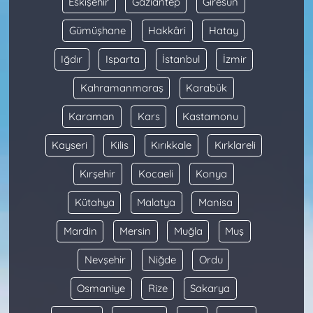
Eskişehir
Gaziantep
Giresun
Gümüşhane
Hakkâri
Hatay
Iğdır
Isparta
İstanbul
İzmir
Kahramanmaraş
Karabük
Karaman
Kars
Kastamonu
Kayseri
Kilis
Kırıkkale
Kırklareli
Kırşehir
Kocaeli
Konya
Kütahya
Malatya
Manisa
Mardin
Mersin
Muğla
Muş
Nevşehir
Niğde
Ordu
Osmaniye
Rize
Sakarya