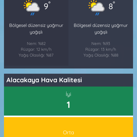
°
°
9
8
Bölgesel düzensiz yağmur
Bölgesel düzensiz yağmur
yağışlı
yağışlı
Nem: %82
Nem: %93
Rüzgar: 12 km/h
Rüzgar: 13 km/h
Yağış Olasılığı: %87
Yağış Olasılığı: %88
Alacakaya Hava Kalitesi
İyi
1
Orta