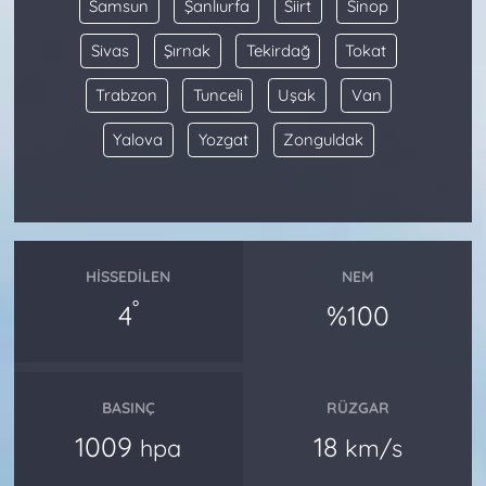
Samsun
Şanlıurfa
Siirt
Sinop
Sivas
Şırnak
Tekirdağ
Tokat
Trabzon
Tunceli
Uşak
Van
Yalova
Yozgat
Zonguldak
HISSEDILEN
NEM
°
4
%100
BASINÇ
RÜZGAR
1009
18
hpa
km/s