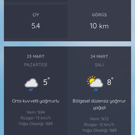
ÇIY
GÖRÜŞ
5.4
10
km
23 MART
24 MART
PAZARTESI
SALI
°
°
5
8
Orta kuvvetli yağmurlu
Bölgesel düzensiz yağmur
yağışlı
Nem: %94
Rüzgar: 13 km/h
Nem: %72
Yağış Olasılığı: %89
Rüzgar: 12 km/h
Yağış Olasılığı: %89