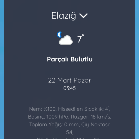
Elazığ
°
7
Parçalı Bulutlu
22 Mart Pazar
03:45
°
Nem: %100, Hissedilen Sıcaklık: 4
,
Basınç: 1009 hPa, Rüzgar: 18 km/s,
Toplam Yağış: 0 mm, Çiy Noktası:
5.4,