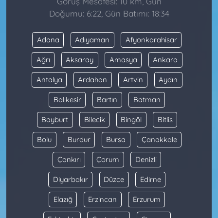
Görüş Mesafesi: 10 km, Gün
Doğumu: 6:22, Gün Batımı: 18:34
Adana
Adıyaman
Afyonkarahisar
Ağrı
Aksaray
Amasya
Ankara
Antalya
Ardahan
Artvin
Aydın
Balıkesir
Bartın
Batman
Bayburt
Bilecik
Bingöl
Bitlis
Bolu
Burdur
Bursa
Çanakkale
Çankırı
Çorum
Denizli
Diyarbakır
Düzce
Edirne
Elazığ
Erzincan
Erzurum