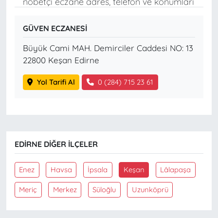
nöbetçi eczane adres, telefon ve konumları
GÜVEN ECZANESİ
Büyük Cami MAH. Demirciler Caddesi NO: 13
22800 Keşan Edirne
Yol Tarifi Al
0 (284) 715 23 61
EDIRNE DIĞER İLÇELER
Enez
Havsa
İpsala
Keşan
Lâlapaşa
Meriç
Merkez
Süloğlu
Uzunköprü