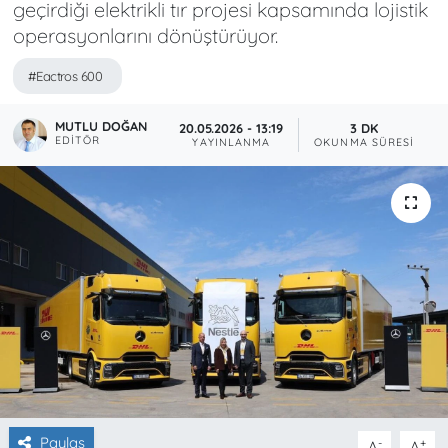
geçirdiği elektrikli tır projesi kapsamında lojistik
operasyonlarını dönüştürüyor.
#Eactros 600
MUTLU DOĞAN
20.05.2026 - 13:19
3 DK
EDITÖR
YAYINLANMA
OKUNMA SÜRESI
Paylaş
-
+
A
A