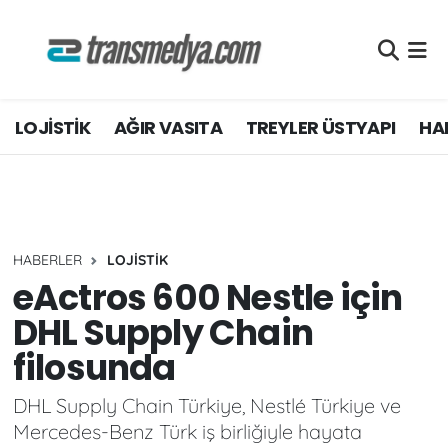
LOJİSTİK
Nöbetçi Eczaneler
LOJİSTİK
AĞIR VASITA
TREYLER ÜSTYAPI
HAF
TİCARİ ARAÇLAR
Hava Durumu
TEDARİKÇİLER
Namaz Vakitleri
DOSYA HABER
Trafik Durumu
HABERLER
LOJİSTİK
AKARYAKIT
Süper Lig Puan Durumu ve Fikstür
eActros 600 Nestle için
DHL Supply Chain
AKTÜEL
Tüm Manşetler
filosunda
YEŞİL LOJİSTİK
Son Dakika Haberleri
DHL Supply Chain Türkiye, Nestlé Türkiye ve
Mercedes-Benz Türk iş birliğiyle hayata
EĞİTİM
Haber Arşivi