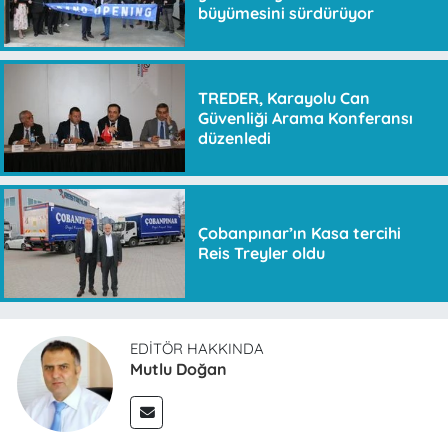
büyümesini sürdürüyor
TREDER, Karayolu Can
Güvenliği Arama Konferansı
düzenledi
Çobanpınar’ın Kasa tercihi
Reis Treyler oldu
EDITÖR HAKKINDA
Mutlu Doğan