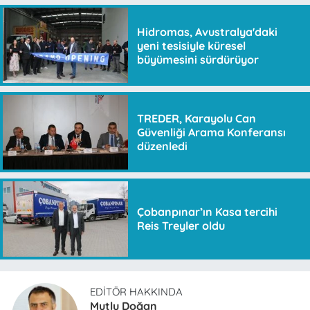
Hidromas, Avustralya'daki
yeni tesisiyle küresel
büyümesini sürdürüyor
TREDER, Karayolu Can
Güvenliği Arama Konferansı
düzenledi
Çobanpınar’ın Kasa tercihi
Reis Treyler oldu
EDITÖR HAKKINDA
Mutlu Doğan