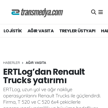
LOJİSTİK
Nöbetçi Eczaneler
LOJİSTİK
AĞIR VASITA
TREYLER ÜSTYAPI
HAF
TİCARİ ARAÇLAR
Hava Durumu
TEDARİKÇİLER
Namaz Vakitleri
DOSYA HABER
Trafik Durumu
HABERLER
AĞIR VASITA
AKARYAKIT
Süper Lig Puan Durumu ve Fikstür
ERTLog’dan Renault
Trucks yatırımı
AKTÜEL
Tüm Manşetler
ERTLog, uzun yol ve ağır nakliye
YEŞİL LOJİSTİK
Son Dakika Haberleri
operasyonlarını Renault Trucks ile güçlendirdi.
Firma, T 520 ve C 520 6x4 çekicilerle
EĞİTİM
Haber Arşivi