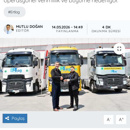
operasyonel verimlilik ve büyüme hedefliyor.
#Ertlog
MUTLU DOĞAN
14.05.2026 - 14:49
4 DK
EDITÖR
YAYINLANMA
OKUNMA SÜRESI
Paylaş
-
+
A
A