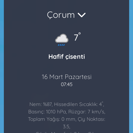
Çorum
°
7
Hafif çisenti
16 Mart Pazartesi
07:45
°
Nem: %87, Hissedilen Sıcaklık: 4
,
Basınç: 1010 hPa, Rüzgar: 7 km/s,
Toplam Yağış: 0 mm, Çiy Noktası:
3.5,