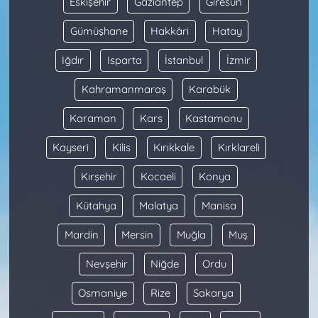
Eskişehir
Gaziantep
Giresun
Gümüşhane
Hakkâri
Hatay
Iğdır
Isparta
İstanbul
İzmir
Kahramanmaraş
Karabük
Karaman
Kars
Kastamonu
Kayseri
Kilis
Kırıkkale
Kırklareli
Kırşehir
Kocaeli
Konya
Kütahya
Malatya
Manisa
Mardin
Mersin
Muğla
Muş
Nevşehir
Niğde
Ordu
Osmaniye
Rize
Sakarya