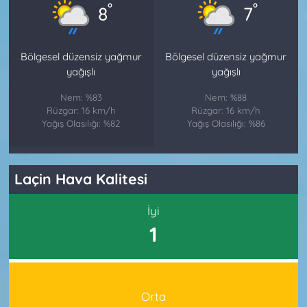
°
°
8
7
Bölgesel düzensiz yağmur
Bölgesel düzensiz yağmur
yağışlı
yağışlı
Nem: %83
Nem: %88
Rüzgar: 16 km/h
Rüzgar: 16 km/h
Yağış Olasılığı: %82
Yağış Olasılığı: %86
Laçin Hava Kalitesi
İyi
1
Orta