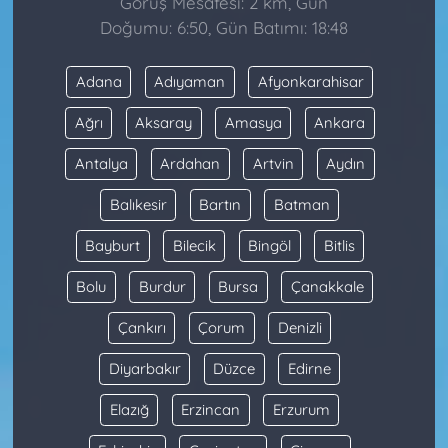
Görüş Mesafesi: 2 km, Gün
Doğumu: 6:50, Gün Batımı: 18:48
Adana
Adıyaman
Afyonkarahisar
Ağrı
Aksaray
Amasya
Ankara
Antalya
Ardahan
Artvin
Aydın
Balıkesir
Bartın
Batman
Bayburt
Bilecik
Bingöl
Bitlis
Bolu
Burdur
Bursa
Çanakkale
Çankırı
Çorum
Denizli
Diyarbakır
Düzce
Edirne
Elazığ
Erzincan
Erzurum