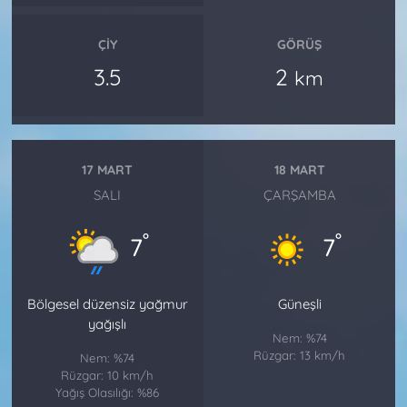
ÇIY
GÖRÜŞ
3.5
2
km
17 MART
18 MART
SALI
ÇARŞAMBA
°
°
7
7
Bölgesel düzensiz yağmur
Güneşli
yağışlı
Nem: %74
Rüzgar: 13 km/h
Nem: %74
Rüzgar: 10 km/h
Yağış Olasılığı: %86