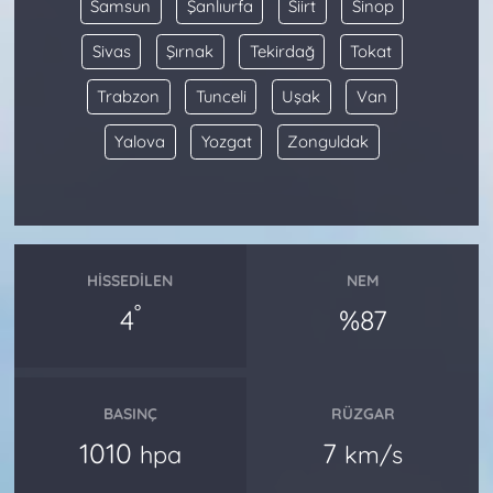
Samsun
Şanlıurfa
Siirt
Sinop
Sivas
Şırnak
Tekirdağ
Tokat
Trabzon
Tunceli
Uşak
Van
Yalova
Yozgat
Zonguldak
HISSEDILEN
NEM
°
4
%87
BASINÇ
RÜZGAR
1010
7
hpa
km/s