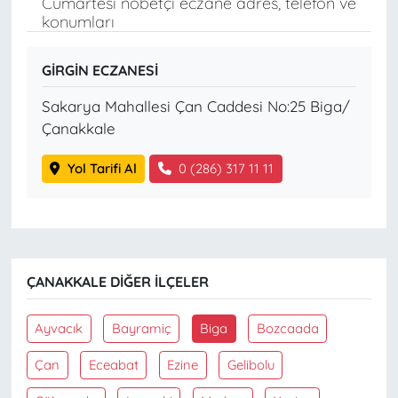
Cumartesi nöbetçi eczane adres, telefon ve
konumları
GİRGİN ECZANESİ
Sakarya Mahallesi Çan Caddesi No:25 Biga/
Çanakkale
Yol Tarifi Al
0 (286) 317 11 11
ÇANAKKALE DIĞER İLÇELER
Ayvacık
Bayramiç
Biga
Bozcaada
Çan
Eceabat
Ezine
Gelibolu