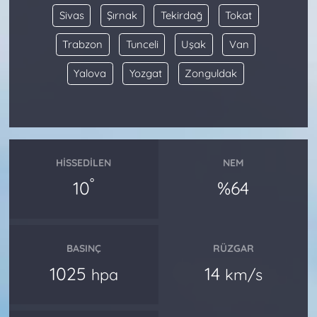
Sivas
Şırnak
Tekirdağ
Tokat
Trabzon
Tunceli
Uşak
Van
Yalova
Yozgat
Zonguldak
HISSEDILEN
NEM
°
10
%64
BASINÇ
RÜZGAR
1025
14
hpa
km/s