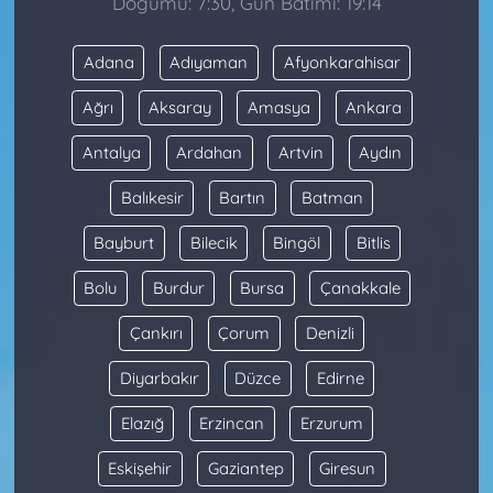
Doğumu: 7:30, Gün Batımı: 19:14
Adana
Adıyaman
Afyonkarahisar
Ağrı
Aksaray
Amasya
Ankara
Antalya
Ardahan
Artvin
Aydın
Balıkesir
Bartın
Batman
Bayburt
Bilecik
Bingöl
Bitlis
Bolu
Burdur
Bursa
Çanakkale
Çankırı
Çorum
Denizli
Diyarbakır
Düzce
Edirne
Elazığ
Erzincan
Erzurum
Eskişehir
Gaziantep
Giresun