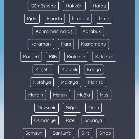
Gümüşhane
Hakkâri
Hatay
Iğdır
Isparta
İstanbul
İzmir
Kahramanmaraş
Karabük
Karaman
Kars
Kastamonu
Kayseri
Kilis
Kırıkkale
Kırklareli
Kırşehir
Kocaeli
Konya
Kütahya
Malatya
Manisa
Mardin
Mersin
Muğla
Muş
Nevşehir
Niğde
Ordu
Osmaniye
Rize
Sakarya
Samsun
Şanlıurfa
Siirt
Sinop