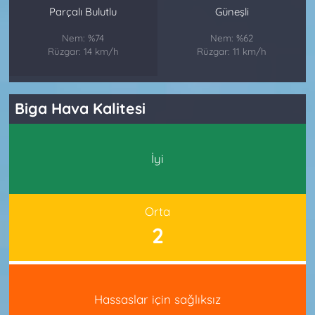
Parçalı Bulutlu
Güneşli
Nem: %74
Nem: %62
Rüzgar: 14 km/h
Rüzgar: 11 km/h
Biga Hava Kalitesi
İyi
Orta
2
Hassaslar için sağlıksız