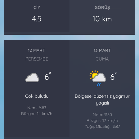
ÇIY
GÖRÜŞ
4.5
10
km
12 MART
13 MART
PERŞEMBE
CUMA
°
°
6
6
Çok bulutlu
Bölgesel düzensiz yağmur
yağışlı
Nem: %83
Rüzgar: 14 km/h
Nem: %80
Rüzgar: 17 km/h
Yağış Olasılığı: %87