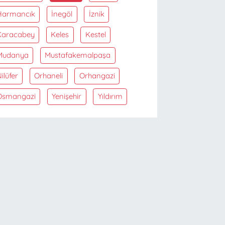
Harmancık
İnegöl
İznik
Karacabey
Keles
Kestel
Mudanya
Mustafakemalpaşa
ilüfer
Orhaneli
Orhangazi
Osmangazi
Yenişehir
Yıldırım