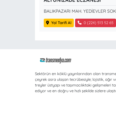
BALIKPAZARI MAH. YEDİEVLER SOK
Yol Tarifi Al
0 (224) 513 52 65
Sektörün en köklü yayınlarından olan transm
çeyrek asra ulaşan tecrübesiyle; lojistik, ağır v
treyler üstyapı ve taşımacılıktaki gelişmeleri ta
ediyor ve en doğru ve hızlı şekilde sizlere ulaştı