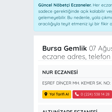
Güncel Nöbetçi Eczaneler.
Her eczane
sadece gerektiğinde açık kalabilir 
gelemeyebilir. Bu nedenle, yola çık
aracılığıyla teyit etmeniz iyi bir fikir o
Bursa Gemlik
07 Ağu
eczane adres, telefon
NUR ECZANESİ
EŞREF DİNÇER MH. KEMER SK. NO: 
Yol Tarifi Al
0 (224) 538 14 28
ALTUNİZADE ECZANESİ