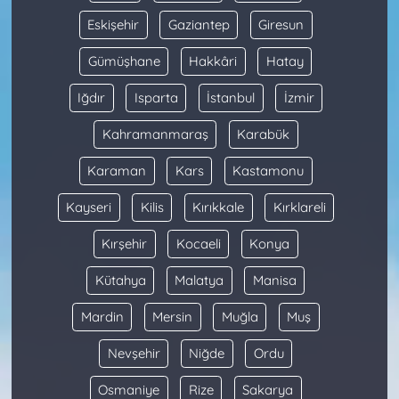
Eskişehir
Gaziantep
Giresun
Gümüşhane
Hakkâri
Hatay
Iğdır
Isparta
İstanbul
İzmir
Kahramanmaraş
Karabük
Karaman
Kars
Kastamonu
Kayseri
Kilis
Kırıkkale
Kırklareli
Kırşehir
Kocaeli
Konya
Kütahya
Malatya
Manisa
Mardin
Mersin
Muğla
Muş
Nevşehir
Niğde
Ordu
Osmaniye
Rize
Sakarya