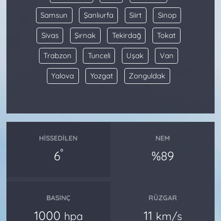
Samsun
Şanlıurfa
Siirt
Sinop
Sivas
Şırnak
Tekirdağ
Tokat
Trabzon
Tunceli
Uşak
Van
Yalova
Yozgat
Zonguldak
HISSEDILEN
NEM
°
6
%89
BASINÇ
RÜZGAR
1000
11
hpa
km/s