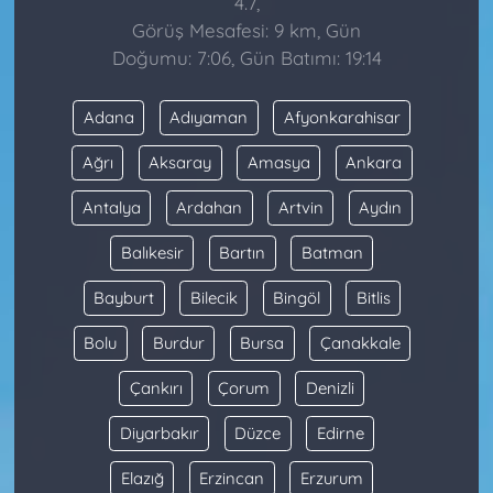
4.7,
Görüş Mesafesi: 9 km, Gün
Doğumu: 7:06, Gün Batımı: 19:14
Adana
Adıyaman
Afyonkarahisar
Ağrı
Aksaray
Amasya
Ankara
Antalya
Ardahan
Artvin
Aydın
Balıkesir
Bartın
Batman
Bayburt
Bilecik
Bingöl
Bitlis
Bolu
Burdur
Bursa
Çanakkale
Çankırı
Çorum
Denizli
Diyarbakır
Düzce
Edirne
Elazığ
Erzincan
Erzurum