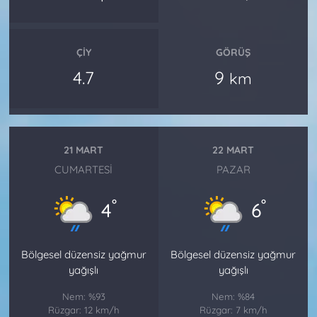
ÇIY
GÖRÜŞ
4.7
9
km
21 MART
22 MART
CUMARTESI
PAZAR
°
°
4
6
Bölgesel düzensiz yağmur
Bölgesel düzensiz yağmur
yağışlı
yağışlı
Nem: %93
Nem: %84
Rüzgar: 12 km/h
Rüzgar: 7 km/h