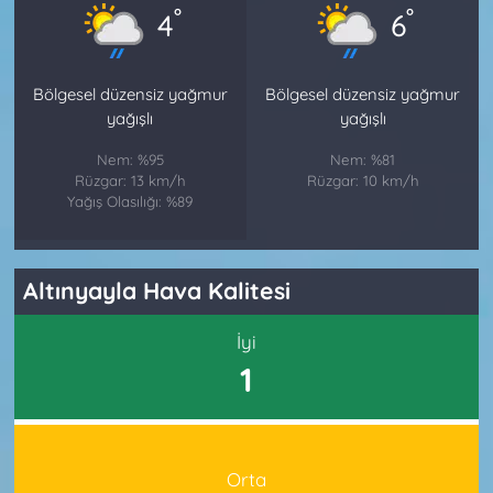
°
°
4
6
Bölgesel düzensiz yağmur
Bölgesel düzensiz yağmur
yağışlı
yağışlı
Nem: %95
Nem: %81
Rüzgar: 13 km/h
Rüzgar: 10 km/h
Yağış Olasılığı: %89
Altınyayla Hava Kalitesi
İyi
1
Orta