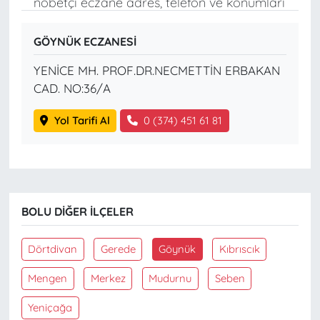
nöbetçi eczane adres, telefon ve konumları
GÖYNÜK ECZANESİ
YENİCE MH. PROF.DR.NECMETTİN ERBAKAN
CAD. NO:36/A
Yol Tarifi Al
0 (374) 451 61 81
BOLU DIĞER İLÇELER
Dörtdivan
Gerede
Göynük
Kıbrıscık
Mengen
Merkez
Mudurnu
Seben
Yeniçağa