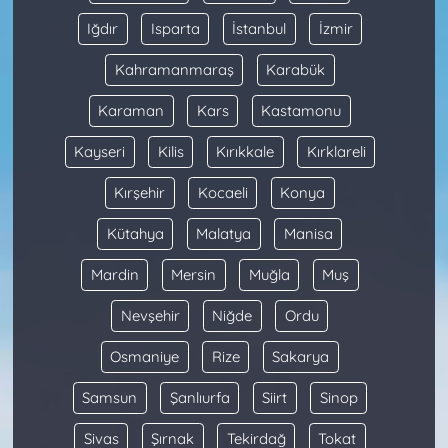
Iğdır
Isparta
İstanbul
İzmir
Kahramanmaraş
Karabük
Karaman
Kars
Kastamonu
Kayseri
Kilis
Kırıkkale
Kırklareli
Kırşehir
Kocaeli
Konya
Kütahya
Malatya
Manisa
Mardin
Mersin
Muğla
Muş
Nevşehir
Niğde
Ordu
Osmaniye
Rize
Sakarya
Samsun
Şanlıurfa
Siirt
Sinop
Sivas
Şırnak
Tekirdağ
Tokat