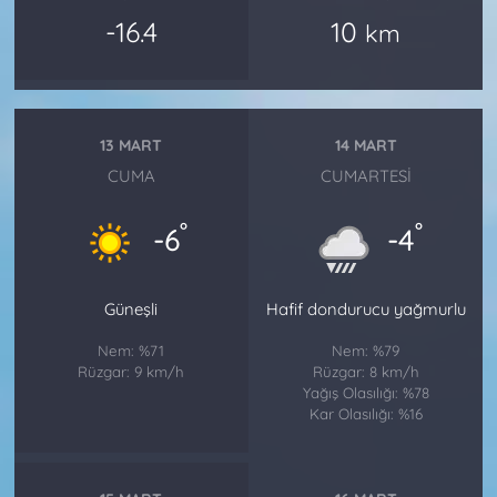
-16.4
10
km
13 MART
14 MART
CUMA
CUMARTESI
°
°
-6
-4
Güneşli
Hafif dondurucu yağmurlu
Nem: %71
Nem: %79
Rüzgar: 9 km/h
Rüzgar: 8 km/h
Yağış Olasılığı: %78
Kar Olasılığı: %16