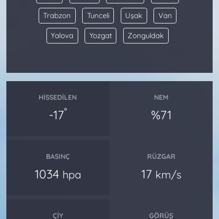
Trabzon
Tunceli
Uşak
Van
Yalova
Yozgat
Zonguldak
HISSEDILEN
NEM
°
-17
%71
BASINÇ
RÜZGAR
1034
17
hpa
km/s
ÇIY
GÖRÜŞ