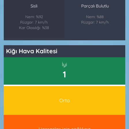
Sisli
Parçalı Bulutlu
Nem: %92
Nem: %88
Rüzgar: 7 km/h
Rüzgar: 7 km/h
Kar Olasılığı: %38
Kiğı Hava Kalitesi
İyi
1
Orta