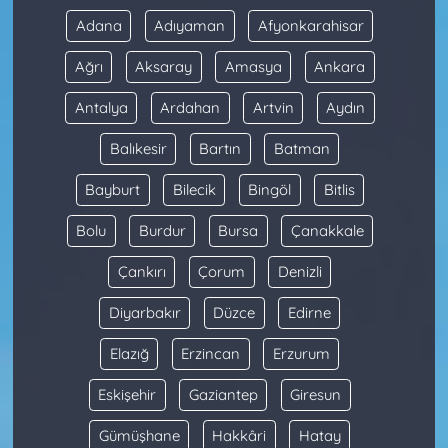
Adana
Adıyaman
Afyonkarahisar
Ağrı
Aksaray
Amasya
Ankara
Antalya
Ardahan
Artvin
Aydın
Balıkesir
Bartın
Batman
Bayburt
Bilecik
Bingöl
Bitlis
Bolu
Burdur
Bursa
Çanakkale
Çankırı
Çorum
Denizli
Diyarbakır
Düzce
Edirne
Elazığ
Erzincan
Erzurum
Eskişehir
Gaziantep
Giresun
Gümüşhane
Hakkâri
Hatay