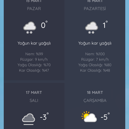
15 MART
16 MART
PAZAR
PAZARTESI
°
°
0
1
Yoğun kar yağışlı
Yoğun kar yağışlı
Nem: %99
Nem: %100
Rüzgar: 9 km/h
Rüzgar: 7 km/h
Yağış Olasılığı: %70
Yağış Olasılığı: %80
Kar Olasılığı: %47
Kar Olasılığı: %48
17 MART
18 MART
SALI
ÇARŞAMBA
°
°
-3
-5