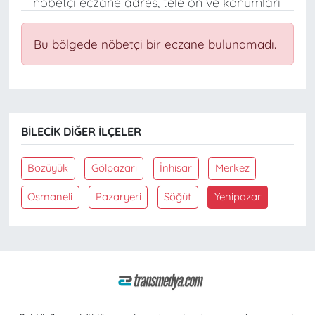
nöbetçi eczane adres, telefon ve konumları
Bu bölgede nöbetçi bir eczane bulunamadı.
BILECIK DIĞER İLÇELER
Bozüyük
Gölpazarı
İnhisar
Merkez
Osmaneli
Pazaryeri
Söğüt
Yenipazar