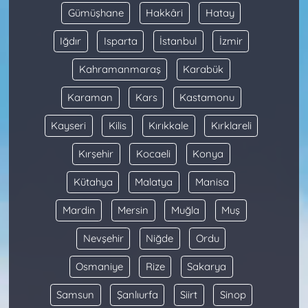
Gümüşhane
Hakkâri
Hatay
Iğdır
Isparta
İstanbul
İzmir
Kahramanmaraş
Karabük
Karaman
Kars
Kastamonu
Kayseri
Kilis
Kırıkkale
Kırklareli
Kırşehir
Kocaeli
Konya
Kütahya
Malatya
Manisa
Mardin
Mersin
Muğla
Muş
Nevşehir
Niğde
Ordu
Osmaniye
Rize
Sakarya
Samsun
Şanlıurfa
Siirt
Sinop