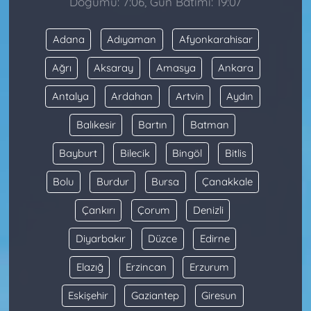
Doğumu: 7:06, Gün Batımı: 19:07
Adana
Adıyaman
Afyonkarahisar
Ağrı
Aksaray
Amasya
Ankara
Antalya
Ardahan
Artvin
Aydın
Balıkesir
Bartın
Batman
Bayburt
Bilecik
Bingöl
Bitlis
Bolu
Burdur
Bursa
Çanakkale
Çankırı
Çorum
Denizli
Diyarbakır
Düzce
Edirne
Elazığ
Erzincan
Erzurum
Eskişehir
Gaziantep
Giresun