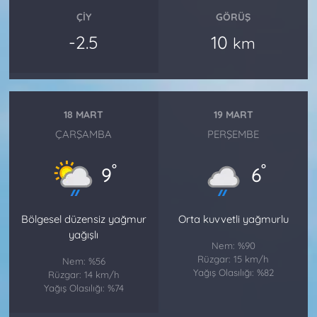
ÇIY
GÖRÜŞ
-2.5
10
km
18 MART
19 MART
ÇARŞAMBA
PERŞEMBE
°
°
9
6
Bölgesel düzensiz yağmur
Orta kuvvetli yağmurlu
yağışlı
Nem: %90
Rüzgar: 15 km/h
Nem: %56
Yağış Olasılığı: %82
Rüzgar: 14 km/h
Yağış Olasılığı: %74