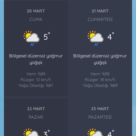
20 MART
21 MART
CUMA
CUMARTESI
°
°
5
4
Bölgesel düzensiz yağmur
Bölgesel düzensiz yağmur
yağışlı
yağışlı
Nem: %89
Nem: %90
Rüzgar: 12 km/h
Rüzgar: 18 km/h
Yağış Olasılığı: %87
Yağış Olasılığı: %89
22 MART
23 MART
PAZAR
PAZARTESI
°
°
3
4