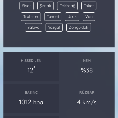
Sivas
Şırnak
Tekirdağ
Tokat
Trabzon
Tunceli
Uşak
Van
Yalova
Yozgat
Zonguldak
HISSEDILEN
NEM
°
12
%38
BASINÇ
RÜZGAR
1012
4
hpa
km/s