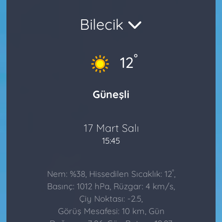
Bilecik
°
12
Güneşli
17 Mart Salı
15:45
°
Nem: %38, Hissedilen Sıcaklık: 12
,
Basınç: 1012 hPa, Rüzgar: 4 km/s,
Çiy Noktası: -2.5,
Görüş Mesafesi: 10 km, Gün