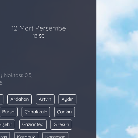
12 Mart Perşembe
13:30
y Noktası: 0.5,
5
a
Ardahan
Artvin
Aydın
Bursa
Çanakkale
Çankırı
kişehir
Gaziantep
Giresun
raş
Karabük
Karaman