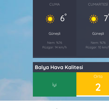
CUMA
CUMARTESI
°
6
7
Güneşli
Güneşli
Nem: %76
Nem: %76
Rüzgar: 14 km/h
Rüzgar: 10 km/
Balya Hava Kalitesi
Orta
2
İyi