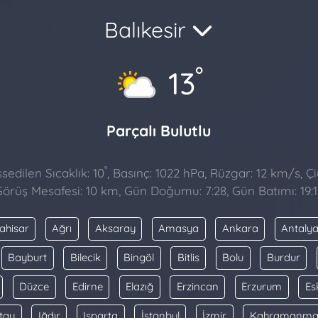
Balıkesir
°
13
Parçalı Bulutlu
°
sedilen Sıcaklık: 10
, Basınç: 1022 hPa, Rüzgar: 12 km/s, Çi
örüş Mesafesi: 10 km, Gün Doğumu: 7:28, Gün Batımı: 19:1
ahisar
Ağrı
Aksaray
Amasya
Ankara
Antaly
Bayburt
Bilecik
Bingöl
Bitlis
Bolu
Burdur
Düzce
Edirne
Elazığ
Erzincan
Erzurum
Es
tay
Iğdır
Isparta
İstanbul
İzmir
Kahramanma