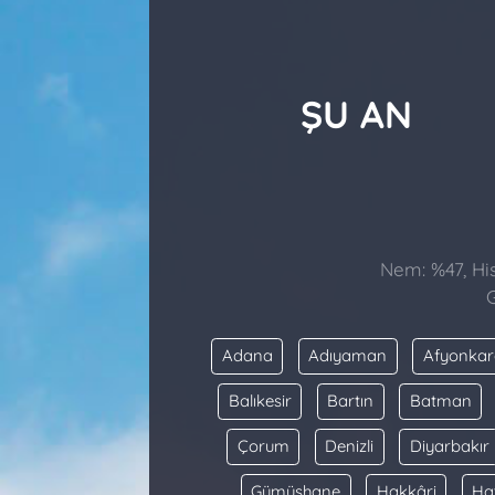
ŞU AN
Nem: %47, His
G
Adana
Adıyaman
Afyonkar
Balıkesir
Bartın
Batman
Çorum
Denizli
Diyarbakır
Gümüşhane
Hakkâri
Ha