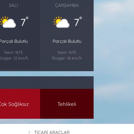
SALI
ÇARŞAMBA
°
°
7
7
Parçalı Bulutlu
Parçalı Bulutlu
Nem: %73
Nem: %75
Rüzgar: 12 km/h
Rüzgar: 16 km/h
Çok Sağlıksız
Tehlikeli
TİCARİ ARAÇLAR