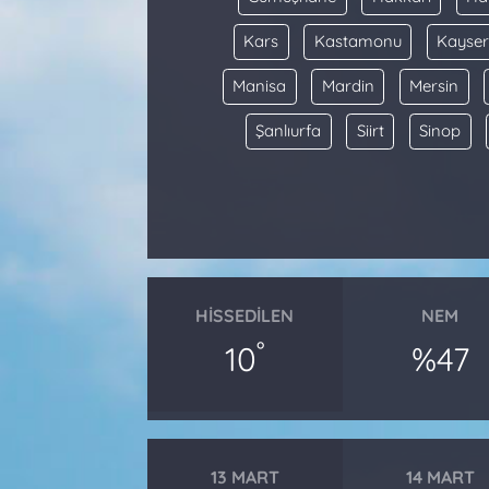
Kars
Kastamonu
Kayser
Manisa
Mardin
Mersin
Şanlıurfa
Siirt
Sinop
HISSEDILEN
NEM
°
10
%47
13 MART
14 MART