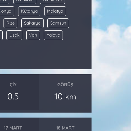
Konya
Kütahya
Malatya
Rize
Sakarya
Samsun
Uşak
Van
Yalova
ÇIY
GÖRÜŞ
0.5
10
km
17 MART
18 MART