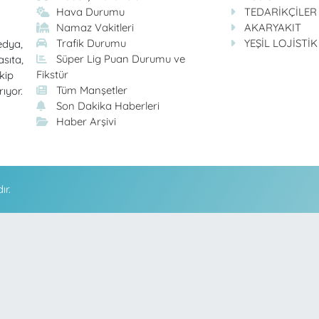
Hava Durumu
TEDARİKÇİLER
Namaz Vakitleri
AKARYAKIT
Trafik Durumu
YEŞİL LOJİSTİK
edya,
Süper Lig Puan Durumu ve
asıta,
Fikstür
kip
Tüm Manşetler
rıyor.
Son Dakika Haberleri
Haber Arşivi
ır.