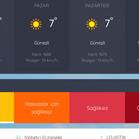
PAZAR
PAZARTESI
°
°
°
7
7
Güneşli
Güneşli
Nem: %80
Nem: %75
h
Rüzgar: 15 km/h
Rüzgar: 15 km/h
Hassaslar için
Sağlıksız
sağlıksız
Nöbetçi Eczaneler
LOJİSTİK