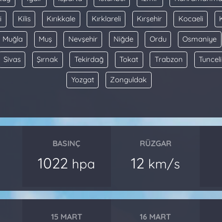
i
Kilis
Kırıkkale
Kırklareli
Kırşehir
Kocaeli
Muğla
Muş
Nevşehir
Niğde
Ordu
Osmaniye
Sivas
Şırnak
Tekirdağ
Tokat
Trabzon
Tunceli
Yozgat
Zonguldak
BASINÇ
RÜZGAR
1022
12
hpa
km/s
15 MART
16 MART