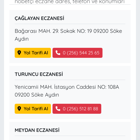
nöbetçi eczane adres, telefon ve konumları
ÇAĞLAYAN ECZANESİ
Bağarası MAH. 29. Sokak NO: 19 09200 Söke
Aydın
Yol Tarifi Al
0 (256) 544 25 65
TURUNCU ECZANESİ
Yenicamii MAH. İstasyon Caddesi NO: 108A
09200 Söke Aydın
Yol Tarifi Al
0 (256) 512 81 88
MEYDAN ECZANESİ