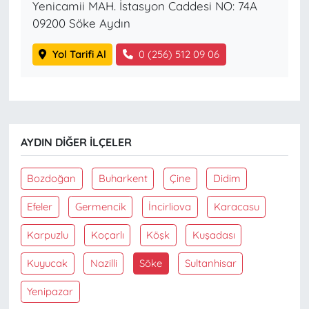
Yenicamii MAH. İstasyon Caddesi NO: 74A
09200 Söke Aydın
Yol Tarifi Al
0 (256) 512 09 06
AYDIN DIĞER İLÇELER
Bozdoğan
Buharkent
Çine
Didim
Efeler
Germencik
İncirliova
Karacasu
Karpuzlu
Koçarlı
Köşk
Kuşadası
Kuyucak
Nazilli
Söke
Sultanhisar
Yenipazar