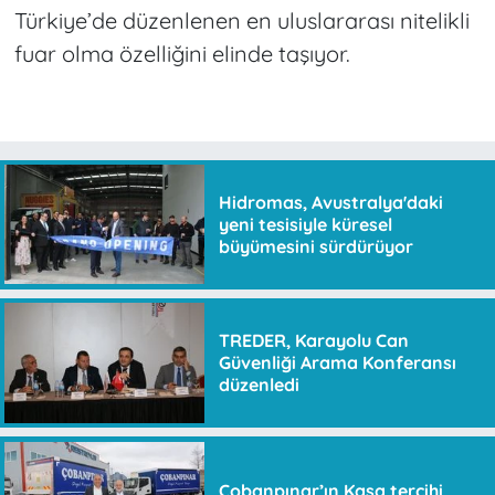
Türkiye’de düzenlenen en uluslararası nitelikli
fuar olma özelliğini elinde taşıyor.
Hidromas, Avustralya'daki
yeni tesisiyle küresel
büyümesini sürdürüyor
TREDER, Karayolu Can
Güvenliği Arama Konferansı
düzenledi
Çobanpınar’ın Kasa tercihi