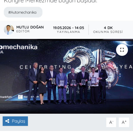
Kongre Merkezi’nde bugün başladı.
#Automechanika
MUTLU DOĞAN
19.05.2026 - 14:05
4 DK
EDITÖR
YAYINLANMA
OKUNMA SÜRESI
Paylaş
-
+
A
A