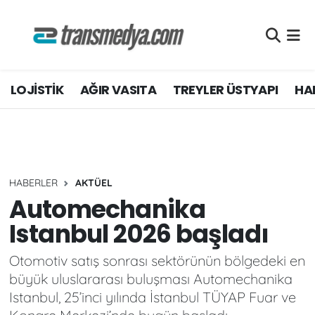
LOJİSTİK
Nöbetçi Eczaneler
LOJİSTİK
AĞIR VASITA
TREYLER ÜSTYAPI
HAF
TİCARİ ARAÇLAR
Hava Durumu
TEDARİKÇİLER
Namaz Vakitleri
DOSYA HABER
Trafik Durumu
HABERLER
AKTÜEL
AKARYAKIT
Süper Lig Puan Durumu ve Fikstür
Automechanika
Istanbul 2026 başladı
AKTÜEL
Tüm Manşetler
Otomotiv satış sonrası sektörünün bölgedeki en
YEŞİL LOJİSTİK
Son Dakika Haberleri
büyük uluslararası buluşması Automechanika
Istanbul, 25’inci yılında İstanbul TÜYAP Fuar ve
EĞİTİM
Haber Arşivi