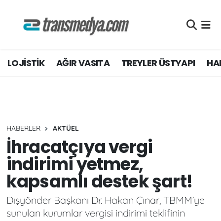
LOJİSTİK
Nöbetçi Eczaneler
LOJİSTİK
AĞIR VASITA
TREYLER ÜSTYAPI
HAF
TİCARİ ARAÇLAR
Hava Durumu
TEDARİKÇİLER
Namaz Vakitleri
DOSYA HABER
Trafik Durumu
HABERLER
AKTÜEL
AKARYAKIT
Süper Lig Puan Durumu ve Fikstür
İhracatçıya vergi
indirimi yetmez,
AKTÜEL
Tüm Manşetler
kapsamlı destek şart!
YEŞİL LOJİSTİK
Son Dakika Haberleri
Dışyönder Başkanı Dr. Hakan Çınar, TBMM’ye
sunulan kurumlar vergisi indirimi teklifinin
EĞİTİM
Haber Arşivi