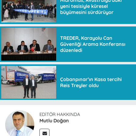
Hidromas, Avustralya'daki
yeni tesisiyle küresel
büyümesini sürdürüyor
TREDER, Karayolu Can
Güvenliği Arama Konferansı
düzenledi
Çobanpınar’ın Kasa tercihi
Reis Treyler oldu
EDITÖR HAKKINDA
Mutlu Doğan