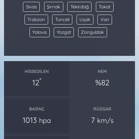
Sivas
Şırnak
Tekirdağ
Tokat
Trabzon
Tunceli
Uşak
Van
Yalova
Yozgat
Zonguldak
HISSEDILEN
NEM
°
12
%82
BASINÇ
RÜZGAR
1013
7
hpa
km/s