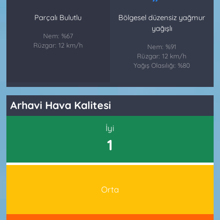
Parçalı Bulutlu
Bölgesel düzensiz yağmur
yağışlı
Nem: %67
Rüzgar: 12 km/h
Nem: %91
Rüzgar: 12 km/h
Yağış Olasılığı: %80
Arhavi Hava Kalitesi
İyi
1
Orta