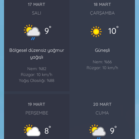
17 MART
18 MART
SALI
ÇARŞAMBA
°
°
9
10
Bölgesel düzensiz yağmur
Güneşli
yağışlı
Nem: %66
Rüzgar: 10 km/h
Nem: %82
Rüzgar: 10 km/h
Yağış Olasılığı: %88
19 MART
20 MART
PERŞEMBE
CUMA
°
°
8
9