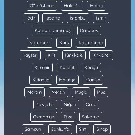
Gümüşhane
Hakkâri
Hatay
Iğdır
Isparta
İstanbul
İzmir
Kahramanmaraş
Karabük
Karaman
Kars
Kastamonu
Kayseri
Kilis
Kırıkkale
Kırklareli
Kırşehir
Kocaeli
Konya
Kütahya
Malatya
Manisa
Mardin
Mersin
Muğla
Muş
Nevşehir
Niğde
Ordu
Osmaniye
Rize
Sakarya
Samsun
Şanlıurfa
Siirt
Sinop