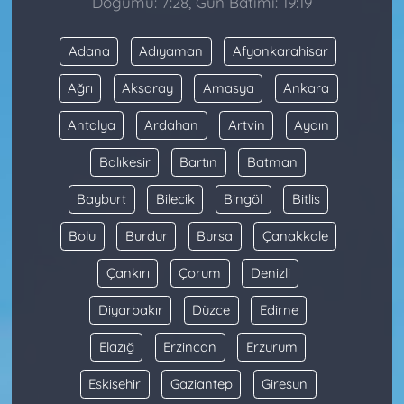
Doğumu: 7:28, Gün Batımı: 19:19
Adana
Adıyaman
Afyonkarahisar
Ağrı
Aksaray
Amasya
Ankara
Antalya
Ardahan
Artvin
Aydın
Balıkesir
Bartın
Batman
Bayburt
Bilecik
Bingöl
Bitlis
Bolu
Burdur
Bursa
Çanakkale
Çankırı
Çorum
Denizli
Diyarbakır
Düzce
Edirne
Elazığ
Erzincan
Erzurum
Eskişehir
Gaziantep
Giresun