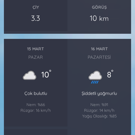
ÇIY
GÖRÜŞ
3.3
10
km
15 MART
16 MART
PAZAR
PAZARTESI
°
°
10
8
Çok bulutlu
Şiddetli yağmurlu
Nem: %66
Nem: %91
Rüzgar: 16 km/h
Rüzgar: 14 km/h
Yağış Olasılığı: %85