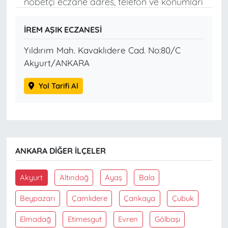
nöbetçi eczane adres, telefon ve konumları
İREM AŞIK ECZANESİ
Yıldırım Mah. Kavaklıdere Cad. No:80/C
Akyurt/ANKARA
Yol Tarifi Al
ANKARA DIĞER İLÇELER
Akyurt
Altındağ
Ayaş
Bala
Beypazarı
Çamlıdere
Çankaya
Çubuk
Elmadağ
Etimesgut
Evren
Gölbaşı