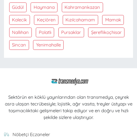
Güdül
Haymana
Kahramankazan
Kalecik
Keçiören
Kızılcahamam
Mamak
Nallıhan
Polatlı
Pursaklar
Şereflikoçhisar
Sincan
Yenimahalle
Sektörün en köklü yayınlarından olan transmedya, çeyrek
asra ulaşan tecrübesiyle; lojistik, ağır vasıta, treyler üstyapı ve
taşımacılıktaki gelişmeleri takip ediyor ve en doğru ve hızlı
şekilde sizlere ulaştırıyor.
Nöbetçi Eczaneler