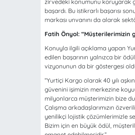
zirvedeki konumunu koruyarak gü
başardı. Bu istikrarlı başarısı s
markası unvanını da alarak sektörd
Fatih Önyol: “Müşterilerimizin
Konuyla ilgili açıklama yapan Yu
edilen başarının yalnızca bir öd
vizyonunun da bir göstergesi old
“Yurtiçi Kargo olarak 40 yılı aşk
güvenini işimizin merkezine koyu
milyonlarca müşterimizin bize duy
Çalışma arkadaşlarımızın özverili 
yenilikçi lojistik çözümlerimizl
Bizim için en büyük ödül, müşteril
emanet edebilmesidir.”