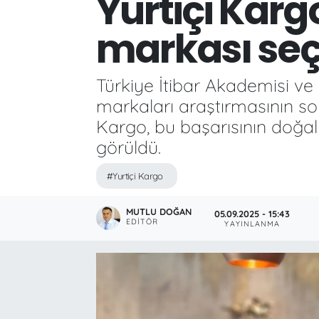
Yurtiçi Karg
markası seçi
Türkiye İtibar Akademisi ve Ke
markaları araştırmasının son
Kargo, bu başarısının doğal
görüldü.
#Yurtiçi Kargo
MUTLU DOĞAN
05.09.2025 - 15:43
EDITÖR
YAYINLANMA