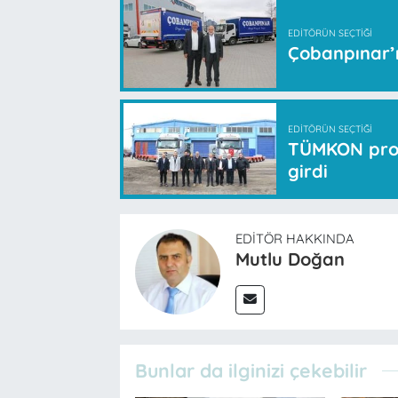
EDITÖRÜN SEÇTIĞI
Çobanpınar’ı
EDITÖRÜN SEÇTIĞI
TÜMKON proje
girdi
EDITÖR HAKKINDA
Mutlu Doğan
Bunlar da ilginizi çekebilir