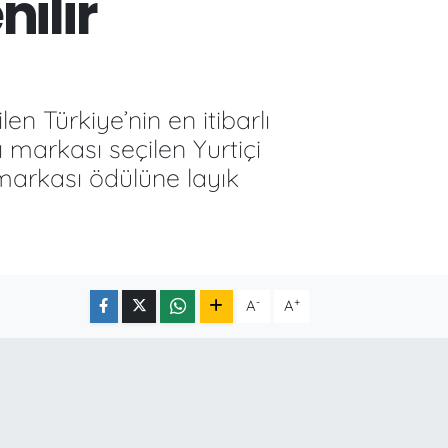
ilir
len Türkiye’nin en itibarlı
 markası seçilen Yurtiçi
 markası ödülüne layık
-
+
A
A