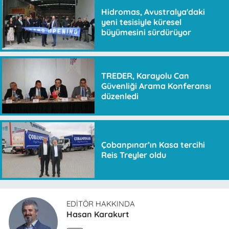
Hidromas, Avustralya'daki
yeni tesisiyle küresel
büyümesini sürdürüyor
TREDER, Karayolu Can
Güvenliği Arama Konferansı
düzenledi
Çobanpınar’ın Kasa tercihi
Reis Treyler oldu
EDITÖR HAKKINDA
Hasan Karakurt