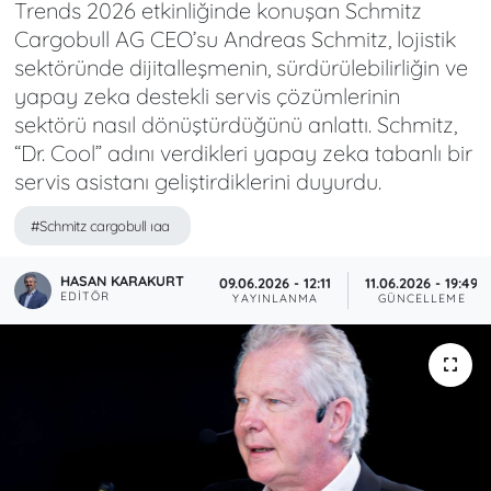
Trends 2026 etkinliğinde konuşan Schmitz
Cargobull AG CEO’su Andreas Schmitz, lojistik
sektöründe dijitalleşmenin, sürdürülebilirliğin ve
yapay zeka destekli servis çözümlerinin
sektörü nasıl dönüştürdüğünü anlattı. Schmitz,
“Dr. Cool” adını verdikleri yapay zeka tabanlı bir
servis asistanı geliştirdiklerini duyurdu.
#Schmitz cargobull ıaa
HASAN KARAKURT
09.06.2026 - 12:11
11.06.2026 - 19:49
EDITÖR
YAYINLANMA
GÜNCELLEME