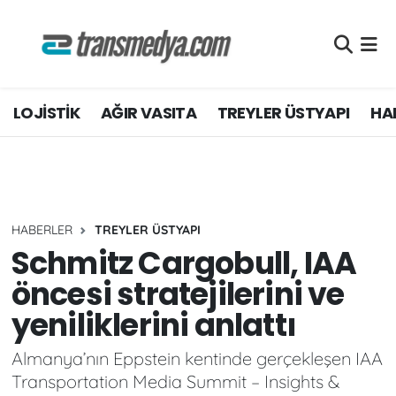
LOJİSTİK
Nöbetçi Eczaneler
LOJİSTİK
AĞIR VASITA
TREYLER ÜSTYAPI
HAF
TİCARİ ARAÇLAR
Hava Durumu
TEDARİKÇİLER
Namaz Vakitleri
DOSYA HABER
Trafik Durumu
HABERLER
TREYLER ÜSTYAPI
AKARYAKIT
Süper Lig Puan Durumu ve Fikstür
Schmitz Cargobull, IAA
öncesi stratejilerini ve
AKTÜEL
Tüm Manşetler
yeniliklerini anlattı
YEŞİL LOJİSTİK
Son Dakika Haberleri
Almanya’nın Eppstein kentinde gerçekleşen IAA
Transportation Media Summit – Insights &
EĞİTİM
Haber Arşivi