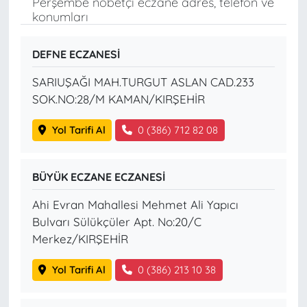
Perşembe nöbetçi eczane adres, telefon ve
konumları
DEFNE ECZANESİ
SARIUŞAĞI MAH.TURGUT ASLAN CAD.233
SOK.NO:28/M KAMAN/KIRŞEHİR
Yol Tarifi Al
0 (386) 712 82 08
BÜYÜK ECZANE ECZANESİ
Ahi Evran Mahallesi Mehmet Ali Yapıcı
Bulvarı Sülükçüler Apt. No:20/C
Merkez/KIRŞEHİR
Yol Tarifi Al
0 (386) 213 10 38