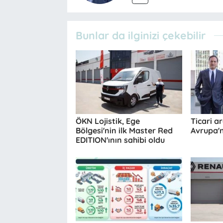
Bunlar da ilginizi çekebilir
ÖKN Lojistik, Ege
Ticari a
Bölgesi'nin ilk Master Red
Avrupa'n
EDITION'ının sahibi oldu