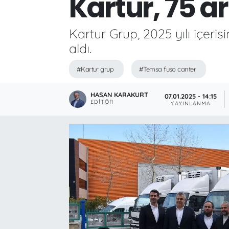
Kartur, 75 ar
Kartur Grup, 2025 yılı içer
aldı.
#Kartur grup
#Temsa fuso canter
HASAN KARAKURT
07.01.2025 - 14:15
EDITÖR
YAYINLANMA