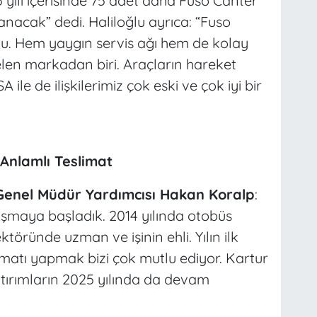
25 yılı içerisinde 75 adet daha Fuso Canter
nacak” dedi. Haliloğlu ayrıca: “Fuso
oldu. Hem yaygın servis ağı hem de kolay
elen markadan biri. Araçların hareket
 ile de ilişkilerimiz çok eski ve çok iyi bir
 Anlamlı Teslimat
Genel Müdür Yardımcısı Hakan Koralp
:
alışmaya başladık. 2014 yılında otobüs
ktöründe uzman ve işinin ehli. Yılın ilk
imatı yapmak bizi çok mutlu ediyor. Kartur
yatırımların 2025 yılında da devam