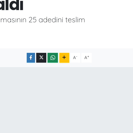
aldı
şmasının 25 adedini teslim
-
+
A
A