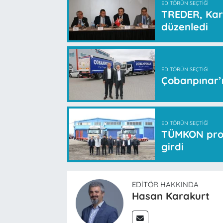
EDITÖRÜN SEÇTIĞI
TREDER, Kar
düzenledi
EDITÖRÜN SEÇTIĞI
Çobanpınar’ı
EDITÖRÜN SEÇTIĞI
TÜMKON proje
girdi
EDITÖR HAKKINDA
Hasan Karakurt