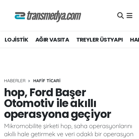
LOJİSTİK
Nöbetçi Eczaneler
LOJİSTİK
AĞIR VASITA
TREYLER ÜSTYAPI
HAF
TİCARİ ARAÇLAR
Hava Durumu
TEDARİKÇİLER
Namaz Vakitleri
DOSYA HABER
Trafik Durumu
HABERLER
HAFİF TİCARİ
AKARYAKIT
Süper Lig Puan Durumu ve Fikstür
hop, Ford Başer
Otomotiv ile akıllı
AKTÜEL
Tüm Manşetler
operasyona geçiyor
YEŞİL LOJİSTİK
Son Dakika Haberleri
Mikromobilite şirketi hop, saha operasyonlarını
akıllı hale getirmek ve veri odaklı bir operasyon
EĞİTİM
Haber Arşivi