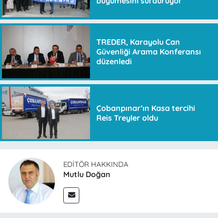
büyümesini sürdürüyor
TREDER, Karayolu Can
Güvenliği Arama Konferansı
düzenledi
Çobanpınar’ın Kasa tercihi
Reis Treyler oldu
EDITÖR HAKKINDA
Mutlu Doğan